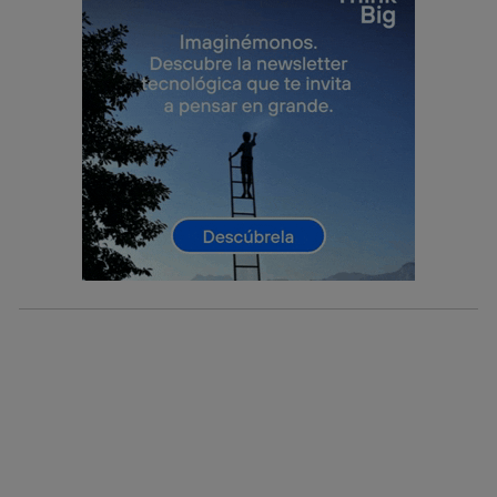
operadora de telefonía
, utilizando tu dirección IP y otra
información de la cuenta de cliente de
telecomunicaciones vinculada a la conexión que utilizas
(p. ej., número de teléfono móvil).
Este identificador se asigna a la conexión de internet, por
lo que cualquier persona que conecte su dispositivo y
consienta el uso de la tecnología recibirá el mismo
identificador. Típicamente:
Si utilizas una
conexión de banda ancha
(p. ej., Wi-Fi),
el marketing o análisis se realizará en función de las
actividades de navegación de los miembros del hogar
que hayan dado su consentimiento.
Si utilizas
datos móviles
, el marketing será más
personalizado, ya que se basará únicamente en la
navegación del usuario del móvil.
Puedes gestionar los consentimientos Utiq seleccionando
“Administrar Utiq” en la parte inferior de esta página web o
visitando el
portal de privacidad de Utiq
(“consenthub”)
. Para más información, consulta
la
política de privacidad de Utiq
.