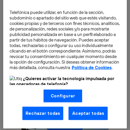
imaginado), se muestra como el protagonista paga un
taxi simplemente con su dedo. Pero analicemos
Telefónica puede utilizar, en función de la sección,
brevemente, las posibilidades reales, las ventajas e
subdominio o apartado del sitio web que estés visitando,
cookies propias y de terceros con fines técnicos, analíticos,
inconvenientes que un sistema de pago biométrico
de personalización, redes sociales y/o para mostrarte
puede tener.
publicidad personalizada en base a un perfil elaborado a
partir de tus hábitos de navegación. Puedes aceptar
todas, rechazarlas o configurar su uso individualmente
clicando en el botón correspondiente. Asimismo, podrás
revocar tu consentimiento en cualquier momento desde
la opción de configuración. Si deseas obtener información
más detallada, consulta nuestra
Política de Cookies
.
¿Quieres activar la tecnología impulsada por
las operadoras de telefonía?
Nosotros, Telefónica S.A., utilizamos la tecnología Utiq para
Configurar
realizar nuestras acciones de marketing digital o análisis
(como se describe en este aviso de consentimiento)
basadas en tu navegación en nuestra(s) web(s)
listadas
aquí
(solo cuando utilizas una
conexión a
Rechazar todas
Aceptar todas
internet habilitada
, proporcionada por una de las
operadoras de telefonía participantes, y otorgas tu
consentimiento en cada página web).