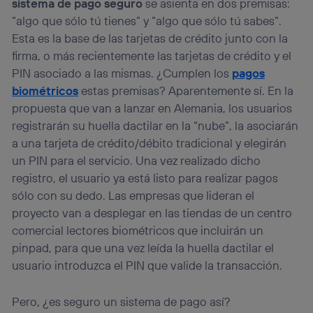
sistema de pago seguro
se asienta en dos premisas:
(“consenthub”)
. Para más información, consulta
la
política de privacidad de Utiq
.
“algo que sólo tú tienes” y “algo que sólo tú sabes”.
Esta es la base de las tarjetas de crédito junto con la
firma, o más recientemente las tarjetas de crédito y el
PIN asociado a las mismas. ¿Cumplen los
pagos
biométricos
estas premisas? Aparentemente sí. En la
propuesta que van a lanzar en Alemania, los usuarios
registrarán su huella dactilar en la “nube”, la asociarán
a una tarjeta de crédito/débito tradicional y elegirán
un PIN para el servicio. Una vez realizado dicho
registro, el usuario ya está listo para realizar pagos
sólo con su dedo. Las empresas que lideran el
proyecto van a desplegar en las tiendas de un centro
comercial lectores biométricos que incluirán un
pinpad, para que una vez leída la huella dactilar el
usuario introduzca el PIN que valide la transacción.
Pero, ¿es seguro un sistema de pago así?