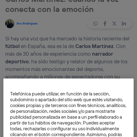
conecta con la emoción
Ara Rodríguez
Si hay una voz que ha marcado la historia reciente del
fútbol
en España, esa es la de
Carlos Martínez
. Con
más de 30 años de experiencia como
narrador
deportivo
, ha sido testigo y relator de algunos de los
momentos más emocionantes del deporte,
acompañando a millones de espectadores con su
estilo cercano y apasionado.
Telefónica puede utilizar, en función de la sección,
subdominio o apartado del sitio web que estés visitando,
Más allá del
fútbol
, su verdadera maestría radica en su
cookies propias y de terceros con fines técnicos, analíticos,
capacidad para
comunicar desde la emoción
,
de personalización, redes sociales y/o para mostrarte
convirtiendo cada retransmisión en una experiencia
publicidad personalizada en base a un perfil elaborado a
partir de tus hábitos de navegación. Puedes aceptar
que
conecta con el público
.
Mejor Conectados, una
todas, rechazarlas o configurar su uso individualmente
iniciativa de Telefónica, habla con Carlos
clicando en el botón correspondiente. Asimismo, podrás