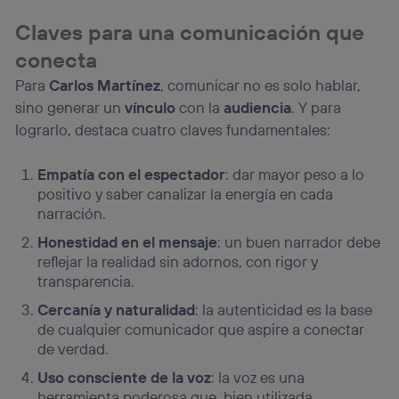
consienta el uso de la tecnología recibirá el mismo
Claves para una comunicación que
identificador. Típicamente:
Si utilizas una
conexión de banda ancha
(p. ej., Wi-Fi),
conecta
el marketing o análisis se realizará en función de las
Para
Carlos Martínez
, comunicar no es solo hablar,
actividades de navegación de los miembros del hogar
que hayan dado su consentimiento.
sino generar un
vínculo
con la
audiencia
. Y para
lograrlo, destaca cuatro claves fundamentales:
Si utilizas
datos móviles
, el marketing será más
personalizado, ya que se basará únicamente en la
navegación del usuario del móvil.
Empatía con el espectador
: dar mayor peso a lo
Puedes gestionar los consentimientos Utiq seleccionando
positivo y saber canalizar la energía en cada
“Administrar Utiq” en la parte inferior de esta página web o
narración.
visitando el
portal de privacidad de Utiq
(“consenthub”)
. Para más información, consulta
Honestidad en el mensaje
: un buen narrador debe
la
política de privacidad de Utiq
.
reflejar la realidad sin adornos, con rigor y
transparencia.
Cercanía y naturalidad
: la autenticidad es la base
de cualquier comunicador que aspire a conectar
de verdad.
Uso consciente de la voz
: la voz es una
herramienta poderosa que, bien utilizada,