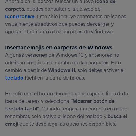
Ahora bien, si deseas buscar un nuevo
icono de
Puedes gestionar los consentimientos Utiq seleccionando
carpeta
, puedes consultar el sitio web de
“Administrar Utiq” en la parte inferior de esta página web o
IconArchive
. Este sitio incluye centenares de iconos
visitando el
portal de privacidad de Utiq
(“consenthub”)
. Para más información, consulta
visualmente atractivos que puedes descargar y
la
política de privacidad de Utiq
.
agregar libremente a tus carpetas de Windows.
Insertar emojis en carpetas de Windows
Algunas versiones de Windows 10 y anteriores no
admitían emojis en el nombre de las carpetas. Esto
cambió a partir de
Windows 11
, solo debes activar el
teclado
táctil en la barra de tareas.
Haz clic con el botón derecho en el espacio libre de la
barra de tareas y selecciona
“Mostrar botón de
teclado táctil”
. Cuando tengas una carpeta en modo
renombrar, solo activa el icono del teclado y
busca el
emoji
que te despliega las opciones disponibles.