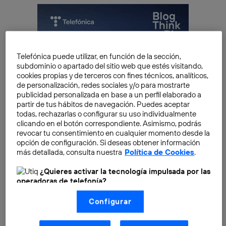
Telefónica puede utilizar, en función de la sección,
subdominio o apartado del sitio web que estés visitando,
cookies propias y de terceros con fines técnicos, analíticos,
de personalización, redes sociales y/o para mostrarte
publicidad personalizada en base a un perfil elaborado a
partir de tus hábitos de navegación. Puedes aceptar
todas, rechazarlas o configurar su uso individualmente
clicando en el botón correspondiente. Asimismo, podrás
revocar tu consentimiento en cualquier momento desde la
opción de configuración. Si deseas obtener información
más detallada, consulta nuestra
Política de Cookies
.
¿Quieres activar la tecnología impulsada por las
operadoras de telefonía?
Así que aquí tienes una
guía rápida
sobre cómo
Nosotros, Telefónica S.A., utilizamos la tecnología Utiq para
personalizar (con colores,
emojis
, iconos) las carpetas
Configurar
realizar nuestras acciones de marketing digital o análisis
de Windows y Mac.
(como se describe en este aviso de consentimiento)
basadas en tu navegación en nuestra(s) web(s)