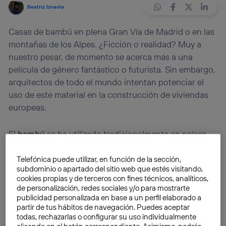
Beatriz Iznaola
Casas de bambú en plena Gran Vía de Madrid o en las
montañas de los Alpes. ¿Ficción o realidad? Muy a
nuestro pesar, de momento se acerca más a una
película de género fantástico o futurista. Sin embargo,
arquitectos de todo el mundo intentan potenciar el
uso de este material en la construcción de viviendas
europeas.
El
bambú
se ha utilizado tradicionalmente en países
de Asia y Sudamérica. Sin embargo, está despertando
un gran interés en el resto del planeta por sus
Telefónica puede utilizar, en función de la sección,
subdominio o apartado del sitio web que estés visitando,
beneficios para el medioambiente y sus magníficas
cookies propias y de terceros con fines técnicos, analíticos,
propiedades
. Algunas de las especies de bambú -
de personalización, redes sociales y/o para mostrarte
existen más de 1450- tienen la capacidad de tracción
publicidad personalizada en base a un perfil elaborado a
partir de tus hábitos de navegación. Puedes aceptar
del acero y la resistencia del hormigón a la
todas, rechazarlas o configurar su uso individualmente
compresión. Dicho de otra manera,
una caña de solo