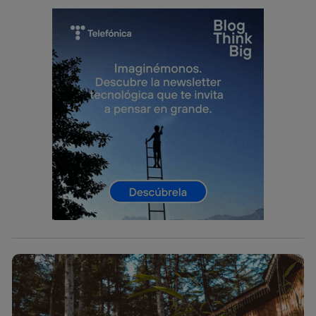
lo que cualquier persona que conecte su dispositivo y
consienta el uso de la tecnología recibirá el mismo
identificador. Típicamente:
Si utilizas una
conexión de banda ancha
(p. ej., Wi-Fi),
el marketing o análisis se realizará en función de las
actividades de navegación de los miembros del hogar
que hayan dado su consentimiento.
Si utilizas
datos móviles
, el marketing será más
personalizado, ya que se basará únicamente en la
navegación del usuario del móvil.
Puedes gestionar los consentimientos Utiq seleccionando
“Administrar Utiq” en la parte inferior de esta página web o
visitando el
portal de privacidad de Utiq
(“consenthub”)
. Para más información, consulta
la
política de privacidad de Utiq
.