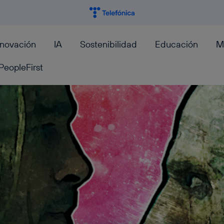
nnovación
IA
Sostenibilidad
Educación
M
PeopleFirst