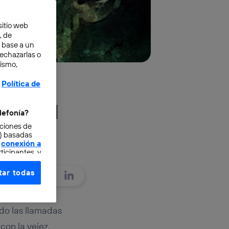
sitio web
, de
n base a un
rechazarlas o
mismo,
Política de
ie, el
lefonía?
cciones de
d
o) basadas
conexión a
ticipantes, y
ar todas
e elección y
fonía
,
omunicaciones
do las llamadas
con la vejez.