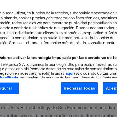
a puede utilizar, en función de la sección, subdominio o apartado del 
 visitando, cookies propias y de terceros con fines técnicos, analíticos
zación, redes sociales y/o para mostrarte publicidad personalizada e
aborado a partir de tus hábitos de navegación. Puedes aceptar todas, 
r su uso individualmente clicando en el botón correspondiente. Asi
evocar tu consentimiento en cualquier momento desde la opción de
ción. Si deseas obtener información más detallada, consulta nuestra
OCIMIENTO
2 min
on nuestras células zomb
uieres activar la tecnología impulsada por las operadoras de te
 Telefónica S.A., utilizamos la tecnología Utiq para realizar nuestras a
aso hacia la inmortalida
 digital o análisis (como se describe en este aviso de consentimient
egación en nuestra(s) web(s) listadas
aquí
(solo cuando utilizas una
 habilitada
, proporcionada por una de las operadoras de telefonía par
tu consentimiento en cada página web).
igurar
Rechazar todas
Acept
ogía Utiq está diseñada con la privacidad como prioridad ofreciéndot
Jaime Martín-Peñasco
ogía utiliza un identificador cifrado creado por tu
operadora de tele
o tu dirección IP y otra información de la cuenta de cliente de telec
a del Unity Biotechnology de San Francisco está estudian
 a la conexión que utilizas (p. ej., número de teléfono móvil).
 zombie, y su eliminación daría la posibilidad de acabar 