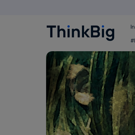
I
Blogthinkbig.com
#