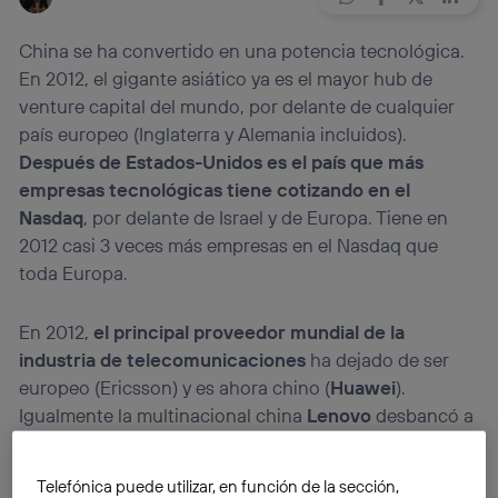
China se ha convertido en una potencia tecnológica.
En 2012, el gigante asiático ya es el mayor hub de
venture capital del mundo, por delante de cualquier
país europeo (Inglaterra y Alemania incluidos).
Después de Estados-Unidos es el país que más
empresas tecnológicas tiene cotizando en el
Nasdaq
, por delante de Israel y de Europa. Tiene en
2012 casi 3 veces más empresas en el Nasdaq que
toda Europa.
En 2012,
el principal proveedor mundial de la
industria de telecomunicaciones
ha dejado de ser
europeo (Ericsson) y es ahora chino (
Huawei
).
Igualmente la multinacional china
Lenovo
desbancó a
la estadounidense HP como
líder mundial de PCs en
términos de ventas
. Dos de las 10 primeras
Telefónica puede utilizar, en función de la sección,