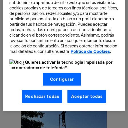
capitalizaciones mundiales del mundo del internet son
subdominio o apartado del sitio web que estés visitando,
chinas (Baidu y Tencent) – por cierto no hay ninguna
cookies propias y de terceros con fines técnicos, analíticos,
de personalización, redes sociales y/o para mostrarte
europea. La mayor capitalización mundial del sector
publicidad personalizada en base a un perfil elaborado a
de las telecomunicaciones también es del país
partir de tus hábitos de navegación. Puedes aceptar
asiático:
China Mobile desbanca a cualquier
todas, rechazarlas o configurar su uso individualmente
clicando en el botón correspondiente. Asimismo, podrás
competidor occidental
, los americanos AT&T y
revocar tu consentimiento en cualquier momento desde
Verizon incluidos.
la opción de configuración. Si deseas obtener información
más detallada, consulta nuestra
Política de Cookies
.
¿Quieres activar la tecnología impulsada por
las operadoras de telefonía?
Nosotros, Telefónica S.A., utilizamos la tecnología Utiq para
Configurar
realizar nuestras acciones de marketing digital o análisis
(como se describe en este aviso de consentimiento)
basadas en tu navegación en nuestra(s) web(s)
listadas
aquí
(solo cuando utilizas una
conexión a
Rechazar todas
Aceptar todas
internet habilitada
, proporcionada por una de las
operadoras de telefonía participantes, y otorgas tu
consentimiento en cada página web).
La tecnología Utiq está diseñada con la privacidad como
prioridad ofreciéndote elección y control.