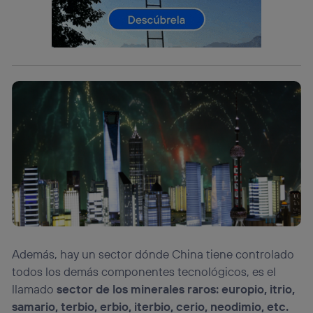
La tecnología utiliza un identificador cifrado creado por tu
operadora de telefonía
, utilizando tu dirección IP y otra
información de la cuenta de cliente de
telecomunicaciones vinculada a la conexión que utilizas
(p. ej., número de teléfono móvil).
Este identificador se asigna a la conexión de internet, por
lo que cualquier persona que conecte su dispositivo y
consienta el uso de la tecnología recibirá el mismo
identificador. Típicamente:
Si utilizas una
conexión de banda ancha
(p. ej., Wi-Fi),
el marketing o análisis se realizará en función de las
actividades de navegación de los miembros del hogar
que hayan dado su consentimiento.
Si utilizas
datos móviles
, el marketing será más
personalizado, ya que se basará únicamente en la
navegación del usuario del móvil.
Puedes gestionar los consentimientos Utiq seleccionando
“Administrar Utiq” en la parte inferior de esta página web o
Además, hay un sector dónde China tiene controlado
visitando el
portal de privacidad de Utiq
todos los demás componentes tecnológicos, es el
(“consenthub”)
. Para más información, consulta
llamado
sector de los minerales raros: europio, itrio,
la
política de privacidad de Utiq
.
samario, terbio, erbio, iterbio, cerio, neodimio, etc.