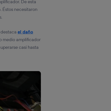
plificador. De esta
. Éstos necesitaron
s.
n, destaca
el daño
do medio amplificador
uperarse casi hasta