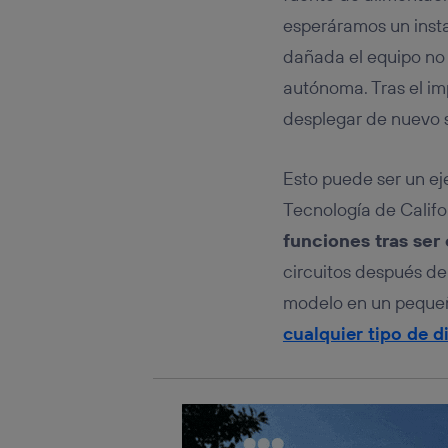
Este iden
conecte s
esperáramos un instan
Típicame
dañada el equipo no 
Si util
autónoma. Tras el im
realiz
hayan 
desplegar de nuevo 
Si util
únicam
Esto puede ser un ej
Puedes ge
inferior 
Tecnología de Califo
Para más 
funciones tras ser
circuitos después de
modelo en un pequeño
cualquier tipo de d