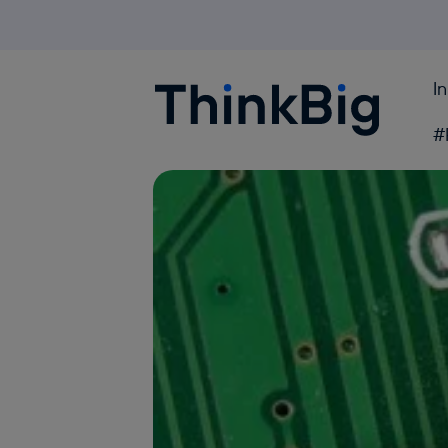
I
Blogthinkbig.com
#