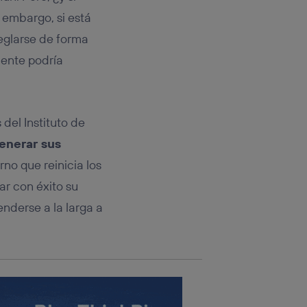
rsona que
tificador.
n embargo, si está
reglarse de forma
sis se
uente podría
 hogar que
sará
del Instituto de
n la parte
onsenthub”)
.
enerar sus
rno que reinicia los
ar con éxito su
nderse a la larga a