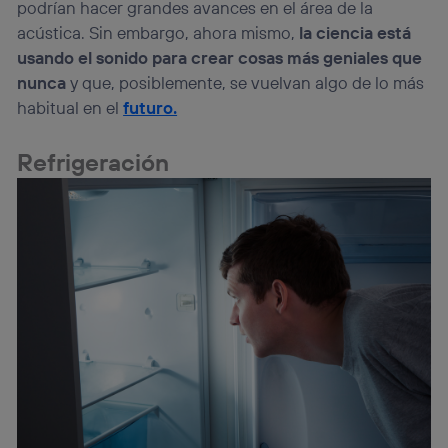
podrían hacer grandes avances en el área de la
personalizado, ya que se basará únicamente en la
navegación del usuario del móvil.
acústica. Sin embargo, ahora mismo,
la ciencia está
Puedes gestionar los consentimientos Utiq seleccionando
usando el sonido para crear cosas más geniales que
“Administrar Utiq” en la parte inferior de esta página web o
nunca
y que, posiblemente, se vuelvan algo de lo más
visitando el
portal de privacidad de Utiq
habitual en el
futuro.
(“consenthub”)
. Para más información, consulta
la
política de privacidad de Utiq
.
Refrigeración