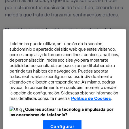
poco más artística, ya que incluye sonidos emitidos
por instrumentos musicales de todo tipo, creando una
melodía que trata de transmitir sentimientos e ideas.
El sonido siempre ha sido parte importante de la
tecnología
, desde el siglo XIX cuando se creó el
primer fonógrafo, se patentó un sistema muy primitivo
Telefónica puede utilizar, en función de la sección,
subdominio o apartado del sitio web que estés visitando,
de radio, o cuando se construyó el primer teléfono
cookies propias y de terceros con fines técnicos, analíticos,
que transmitía voces. Durante el siglo XX hubo una
de personalización, redes sociales y/o para mostrarte
cantidad de avances impresionantes, logrando que
publicidad personalizada en base a un perfil elaborado a
partir de tus hábitos de navegación. Puedes aceptar
tanto el teléfono como la radio se volvieran una
todas, rechazarlas o configurar su uso individualmente
tecnología común y aceptada por la sociedad, pero
clicando en el botón correspondiente. Asimismo, podrás
incluyendo también otras mejoras fabulosas, como los
revocar tu consentimiento en cualquier momento desde
la opción de configuración. Si deseas obtener información
televisores (que también emitían imágenes, junto con
más detallada, consulta nuestra
Política de Cookies
.
el sonido), el sonido en estéreo y la posibilidad de
hacer grabaciones de audio en cassettes, CDs, y de
¿Quieres activar la tecnología impulsada por
las operadoras de telefonía?
forma digital con la aparición de los archivos MP3.
Nosotros, Telefónica S.A., utilizamos la tecnología Utiq para
Configurar
realizar nuestras acciones de marketing digital o análisis