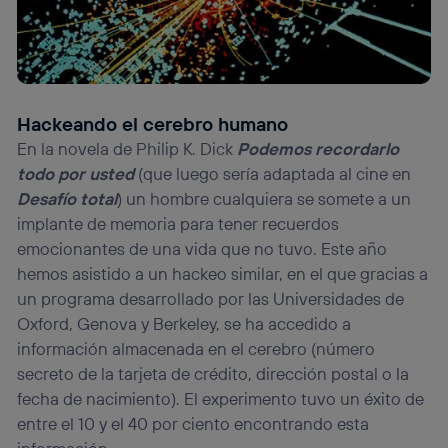
La tecnología utiliza un identificador cifrado creado por tu
operadora de telefonía
, utilizando tu dirección IP y otra
información de la cuenta de cliente de
telecomunicaciones vinculada a la conexión que utilizas
(p. ej., número de teléfono móvil).
Este identificador se asigna a la conexión de internet, por
Hackeando el cerebro humano
lo que cualquier persona que conecte su dispositivo y
En la novela de Philip K. Dick
Podemos recordarlo
consienta el uso de la tecnología recibirá el mismo
todo por usted
(que luego sería adaptada al cine en
identificador. Típicamente:
Desafío total
) un hombre cualquiera se somete a un
Si utilizas una
conexión de banda ancha
(p. ej., Wi-Fi),
el marketing o análisis se realizará en función de las
implante de memoria para tener recuerdos
actividades de navegación de los miembros del hogar
emocionantes de una vida que no tuvo. Este año
que hayan dado su consentimiento.
hemos asistido a un hackeo similar, en el que gracias a
Si utilizas
datos móviles
, el marketing será más
un programa desarrollado por las Universidades de
personalizado, ya que se basará únicamente en la
Oxford, Genova y Berkeley, se ha accedido a
navegación del usuario del móvil.
información almacenada en el cerebro (número
Puedes gestionar los consentimientos Utiq seleccionando
“Administrar Utiq” en la parte inferior de esta página web o
secreto de la tarjeta de crédito, dirección postal o la
visitando el
portal de privacidad de Utiq
fecha de nacimiento). El experimento tuvo un éxito de
(“consenthub”)
. Para más información, consulta
entre el 10 y el 40 por ciento encontrando esta
la
política de privacidad de Utiq
.