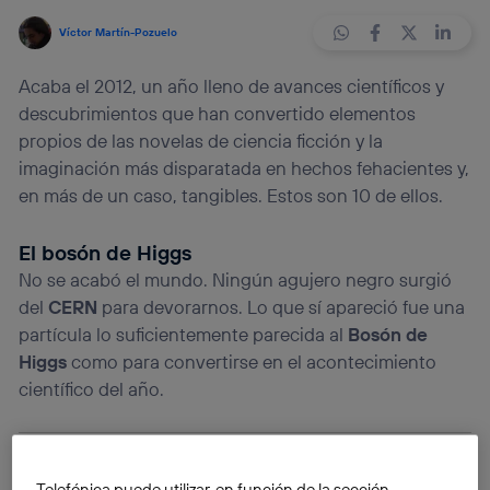
Víctor Martín-Pozuelo
Acaba el 2012, un año lleno de avances científicos y
descubrimientos que han convertido elementos
propios de las novelas de ciencia ficción y la
imaginación más disparatada en hechos fehacientes y,
en más de un caso, tangibles. Estos son 10 de ellos.
El bosón de Higgs
No se acabó el mundo. Ningún agujero negro surgió
del
CERN
para devorarnos. Lo que sí apareció fue una
partícula lo suficientemente parecida al
Bosón de
Higgs
como para convertirse en el acontecimiento
científico del año.
Telefónica puede utilizar, en función de la sección,