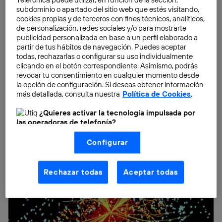
subdominio o apartado del sitio web que estés visitando,
cookies propias y de terceros con fines técnicos, analíticos,
de personalización, redes sociales y/o para mostrarte
publicidad personalizada en base a un perfil elaborado a
partir de tus hábitos de navegación. Puedes aceptar
todas, rechazarlas o configurar su uso individualmente
clicando en el botón correspondiente. Asimismo, podrás
revocar tu consentimiento en cualquier momento desde
la opción de configuración. Si deseas obtener información
más detallada, consulta nuestra
Política de Cookies
.
¿Quieres activar la tecnología impulsada por
las operadoras de telefonía?
Nosotros, Telefónica S.A., utilizamos la tecnología Utiq para
Configurar
realizar nuestras acciones de marketing digital o análisis
(como se describe en este aviso de consentimiento)
basadas en tu navegación en nuestra(s) web(s)
listadas
aquí
(solo cuando utilizas una
conexión a
Rechazar todas
Aceptar todas
internet habilitada
, proporcionada por una de las
operadoras de telefonía participantes, y otorgas tu
consentimiento en cada página web).
La tecnología Utiq está diseñada con la privacidad como
prioridad ofreciéndote elección y control.