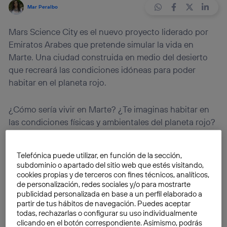
Mar Peralbo
Mars Science City es el nuevo proyecto liderado por
Emiratos Arabes que pretende simular la vida en
Marte. Una ciudad construida en medio del desierto
que recreará las condiciones idóneas para poder
habitar en el planeta rojo.
¿Cómo sería vivir en Marte? ¿Te imaginas habitar en
las condiciones físicas y ambientales del planeta rojo?
Hoy en día, Marte no cumple con las condiciones
óptimas para poder desarrollar vida terrestre en su
Telefónica puede utilizar, en función de la sección,
superficie y, continuamente, se buscan nuevas vías
subdominio o apartado del sitio web que estés visitando,
para ser habitado.
Las exploraciones espaciales al
cookies propias y de terceros con fines técnicos, analíticos,
de personalización, redes sociales y/o para mostrarte
planeta rojo cobran cada vez más importancia
publicidad personalizada en base a un perfil elaborado a
gracias al desarrollo de nuevas herramientas
partir de tus hábitos de navegación. Puedes aceptar
tecnológicas.
todas, rechazarlas o configurar su uso individualmente
clicando en el botón correspondiente. Asimismo, podrás