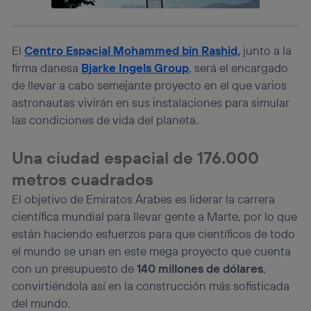
consienta el uso de la tecnología recibirá el mismo
identificador. Típicamente:
Si utilizas una
conexión de banda ancha
(p. ej., Wi-Fi),
El
Centro Espacial Mohammed bin Rashid,
junto a la
el marketing o análisis se realizará en función de las
firma danesa
Bjarke Ingels Group
, será el encargado
actividades de navegación de los miembros del hogar
que hayan dado su consentimiento.
de llevar a cabo semejante proyecto en el que varios
Si utilizas
datos móviles
, el marketing será más
astronautas vivirán en sus instalaciones para simular
personalizado, ya que se basará únicamente en la
las condiciones de vida del planeta.
navegación del usuario del móvil.
Puedes gestionar los consentimientos Utiq seleccionando
Una ciudad espacial de 176.000
“Administrar Utiq” en la parte inferior de esta página web o
visitando el
portal de privacidad de Utiq
metros cuadrados
(“consenthub”)
. Para más información, consulta
El objetivo de Emiratos Árabes es liderar la carrera
la
política de privacidad de Utiq
.
científica mundial para llevar gente a Marte, por lo que
están haciendo esfuerzos para que científicos de todo
el mundo se unan en este mega proyecto que cuenta
con un presupuesto de
140 millones de dólares
,
convirtiéndola así en la construcción más sofisticada
del mundo.