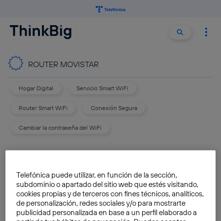
Buscar:
Buscar
ROUTER MOVISTAR
Hogar Digital
Servicio Smart WiFi
Router Smart WiFi
Conexión Segura
Cambiar la contraseña del WiFi
Comprueba si la fibra óptica
de Movistar llega a tu hogar
Telefónica puede utilizar, en función de la sección,
subdominio o apartado del sitio web que estés visitando,
José María López
cookies propias y de terceros con fines técnicos, analíticos,
de personalización, redes sociales y/o para mostrarte
publicidad personalizada en base a un perfil elaborado a