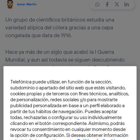
Javier Martín
Un grupo de científicos británicos estudia una
variedad atípica del cólera gracias a una cepa
congelada que data de 1916.
Hace ya más de un siglo que acabó la I Guerra
Mundial, y aun así todavía se siguen descubriendo
nuevas maneras o vías por las que la Gran Guerra
afectó a la vida en el planeta Tierra.
Telefónica puede utilizar, en función de la sección,
subdominio o apartado del sitio web que estés visitando,
Si bien es cierto que fue una época marcada por la
cookies propias y de terceros con fines técnicos, analíticos,
confrontación armada entre los dos bandos, una gran
de personalización, redes sociales y/o para mostrarte
publicidad personalizada en base a un perfil elaborado a
parte de la contienda se sucedió en las intrahistorias
partir de tus hábitos de navegación. Puedes aceptar
propias de los soldados de los dos frentes.
La muerte
todas, rechazarlas o configurar su uso individualmente
no solo llegaba en combate, sino que se presentaba
clicando en el botón correspondiente. Asimismo, podrás
revocar tu consentimiento en cualquier momento desde
de múltiples maneras más, sobre todo, a través de
la opción de configuración. Si deseas obtener información
enfermedades
.