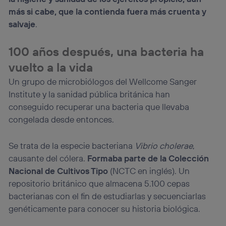
Si utilizas una
conexión de banda ancha
(p. ej., Wi-Fi),
más si cabe, que la contienda fuera más cruenta y
el marketing o análisis se realizará en función de las
salvaje
.
actividades de navegación de los miembros del hogar
que hayan dado su consentimiento.
100 años después, una bacteria ha
Si utilizas
datos móviles
, el marketing será más
personalizado, ya que se basará únicamente en la
vuelto a la vida
navegación del usuario del móvil.
Un grupo de microbiólogos del Wellcome Sanger
Puedes gestionar los consentimientos Utiq seleccionando
“Administrar Utiq” en la parte inferior de esta página web o
Institute y la sanidad pública británica han
visitando el
portal de privacidad de Utiq
conseguido recuperar una bacteria que llevaba
(“consenthub”)
. Para más información, consulta
congelada desde entonces.
la
política de privacidad de Utiq
.
Se trata de la especie bacteriana
Vibrio cholerae
,
causante del cólera.
Formaba parte de la Colección
Nacional de Cultivos Tipo
(NCTC en inglés). Un
repositorio británico que almacena 5.100 cepas
bacterianas con el fin de estudiarlas y secuenciarlas
genéticamente para conocer su historia biológica.