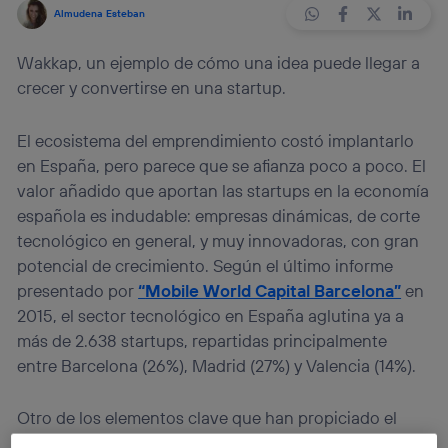
Almudena Esteban
Wakkap, un ejemplo de cómo una idea puede llegar a
crecer y convertirse en una startup.
El ecosistema del emprendimiento costó implantarlo
en España, pero parece que se afianza poco a poco. El
valor añadido que aportan las startups en la economía
española es indudable: empresas dinámicas, de corte
tecnológico en general, y muy innovadoras, con gran
potencial de crecimiento. Según el último informe
presentado por
“
Mobile World Capital Barcelona”
en
2015, el sector tecnológico en España aglutina ya a
más de 2.638 startups, repartidas principalmente
entre Barcelona (26%), Madrid (27%) y Valencia (14%).
Otro de los elementos clave que han propiciado el
auge de las startups en España es la
capacidad de