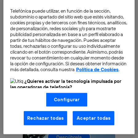
atracción de talento internacional
: emprendedores e
Telefónica puede utilizar, en función de la sección,
inversores que deciden lanzar sus proyectos en
subdominio o apartado del sitio web que estés visitando,
España, animados por el clima y el estilo de vida, pero
cookies propias y de terceros con fines técnicos, analíticos,
de personalización, redes sociales y/o para mostrarte
también por el bajo coste de las estructuras de
publicidad personalizada en base a un perfil elaborado a
empresa del país frente a otros.
partir de tus hábitos de navegación. Puedes aceptar
todas, rechazarlas o configurar su uso individualmente
clicando en el botón correspondiente. Asimismo, podrás
revocar tu consentimiento en cualquier momento desde
la opción de configuración. Si deseas obtener información
más detallada, consulta nuestra
Política de Cookies
.
¿Quieres activar la tecnología impulsada por
las operadoras de telefonía?
Nosotros, Telefónica S.A., utilizamos la tecnología Utiq para
Configurar
realizar nuestras acciones de marketing digital o análisis
(como se describe en este aviso de consentimiento)
basadas en tu navegación en nuestra(s) web(s)
listadas
aquí
(solo cuando utilizas una
conexión a
Rechazar todas
Aceptar todas
internet habilitada
, proporcionada por una de las
operadoras de telefonía participantes, y otorgas tu
consentimiento en cada página web).