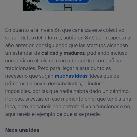
La tecnología Utiq está diseñada con la privacidad como
prioridad ofreciéndote elección y control.
La tecnología utiliza un identificador cifrado creado por tu
operadora de telefonía
, utilizando tu dirección IP y otra
información de la cuenta de cliente de
En cuanto a la inversión que canaliza este colectivo,
telecomunicaciones vinculada a la conexión que utilizas
según datos del informe, subió un 87% con respecto al
(p. ej., número de teléfono móvil).
año anterior, consiguiendo que las startups alcancen
Este identificador se asigna a la conexión de internet, por
un estándar de
calidad y madurez
, pudiendo incluso
lo que cualquier persona que conecte su dispositivo y
consienta el uso de la tecnología recibirá el mismo
competir en el mismo mercado que las compañías
identificador. Típicamente:
tradicionales. Pero para llegar a este punto es
Si utilizas una
conexión de banda ancha
(p. ej., Wi-Fi),
necesario que surjan
muchas ideas
. Ideas que de
el marketing o análisis se realizará en función de las
primeras parecían descabelladas, o incluso
actividades de navegación de los miembros del hogar
que hayan dado su consentimiento.
imposibles, por las que nadie habría dado un céntimo.
Por eso, si estáis en ese momento en el que tenéis una
Si utilizas
datos móviles
, el marketing será más
personalizado, ya que se basará únicamente en la
idea, pero no sabéis con certeza si va a funcionar o no,
navegación del usuario del móvil.
aquí tenéis el ejemplo de que sí se puede.
Puedes gestionar los consentimientos Utiq seleccionando
“Administrar Utiq” en la parte inferior de esta página web o
Nace una idea
visitando el
portal de privacidad de Utiq
(“consenthub”)
. Para más información, consulta