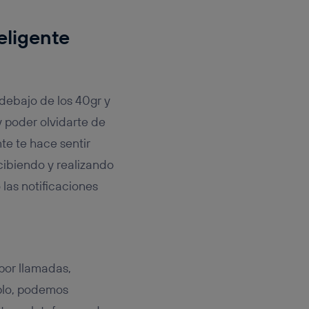
eligente
debajo de los 40gr y
y poder olvidarte de
te te hace sentir
cibiendo y realizando
las notificaciones
por llamadas,
mplo, podemos