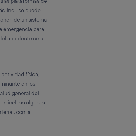
stras plataformas de
ás, incluso puede
ponen de un sistema
 de emergencia para
del accidente en el
actividad física,
ominante en los
alud general del
e e incluso algunos
erial, con la