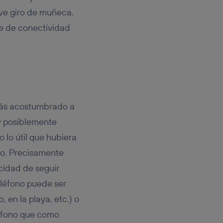
rsona que
tificador.
ve giro de muñeca.
se de conectividad
sis se
 hogar que
sará
n la parte
onsenthub”)
.
rás acostumbrado a
uy posiblemente
 lo útil que hubiera
ado. Precisamente
cidad de seguir
eléfono puede ser
 en la playa, etc.) o
éfono que como