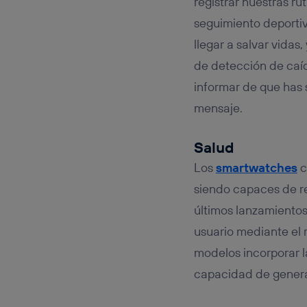
registrar nuestras r
seguimiento deporti
llegar a salvar vida
de detección de caíd
informar de que has s
mensaje.
Salud
Los
smartwatches
c
siendo capaces de re
últimos lanzamientos
usuario mediante el r
modelos incorporar 
capacidad de generar