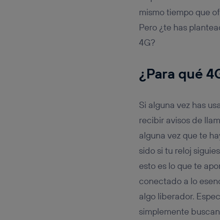
Este iden
conecte s
mismo tiempo que of
Típicame
Pero ¿te has plantea
Si util
4G?
realiz
hayan 
Si util
¿Para qué 4
únicam
Puedes ge
inferior 
Si alguna vez has u
Para más 
recibir avisos de ll
alguna vez que te ha
sido si tu reloj sigu
esto es lo que te ap
conectado a lo esenc
algo liberador. Espec
simplemente buscand