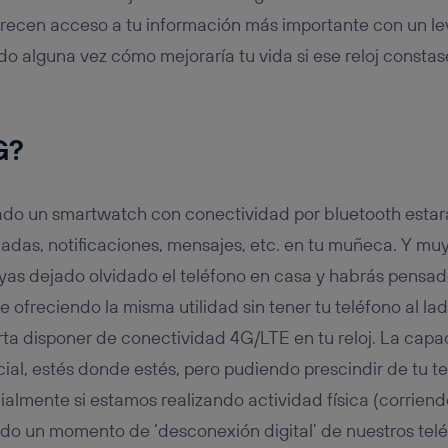
tificador se asigna a la conexión de internet, por lo que cualquier pe
u dispositivo y consienta el uso de la tecnología recibirá el mismo iden
recen acceso a tu información más importante con un le
nte:
do alguna vez cómo mejoraría tu vida si ese reloj consta
izas una
conexión de banda ancha
(p. ej., Wi-Fi), el marketing o análi
ará en función de las actividades de navegación de los miembros del
dado su consentimiento.
izas
datos móviles
, el marketing será más personalizado, ya que se ba
G?
ente en la navegación del usuario del móvil.
stionar los consentimientos Utiq seleccionando “Administrar Utiq” e
de esta página web o visitando el
portal de privacidad de Utiq (“c
sado un smartwatch con conectividad por bluetooth esta
información, consulta la
política de privacidad de Utiq
.
amadas, notificaciones, mensajes, etc. en tu muñeca. Y m
yas dejado olvidado el teléfono en casa y habrás pensado
iese ofreciendo la misma utilidad sin tener tu teléfono al l
orta disponer de conectividad 4G/LTE en tu reloj. La capa
ial, estés donde estés, pero pudiendo prescindir de tu t
ialmente si estamos realizando actividad física (corriendo,
o un momento de ‘desconexión digital’ de nuestros tel