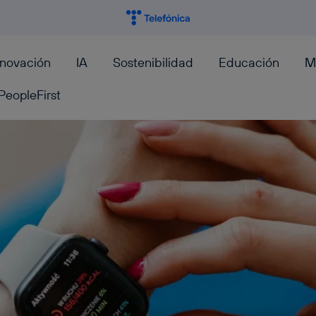
nnovación
IA
Sostenibilidad
Educación
M
PeopleFirst