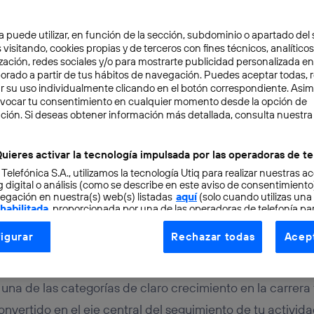
a puede utilizar, en función de la sección, subdominio o apartado del 
 visitando, cookies propias y de terceros con fines técnicos, analíticos
zación, redes sociales y/o para mostrarte publicidad personalizada e
aborado a partir de tus hábitos de navegación. Puedes aceptar todas, 
r su uso individualmente clicando en el botón correspondiente. Asi
evocar tu consentimiento en cualquier momento desde la opción de
OSITIVOS
5 min
ción. Si deseas obtener información más detallada, consulta nuestra
ciona un reloj inteligen
uieres activar la tecnología impulsada por las operadoras de te
 Telefónica S.A., utilizamos la tecnología Utiq para realizar nuestras a
 beneficios
 digital o análisis (como se describe en este aviso de consentimient
egación en nuestra(s) web(s) listadas
aquí
(solo cuando utilizas una
 habilitada
, proporcionada por una de las operadoras de telefonía par
tu consentimiento en cada página web).
igurar
Rechazar todas
Acept
ogía Utiq está diseñada con la privacidad como prioridad ofreciéndot
ogía utiliza un identificador cifrado creado por tu
operadora de tele
o tu dirección IP y otra información de la cuenta de cliente de telec
es una de las categorías de claro crecimiento en la carrera
 a la conexión que utilizas (p. ej., número de teléfono móvil).
onvertido en el eje central del seguimiento de tu actividad