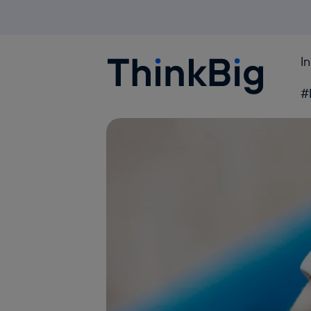
I
Blogthinkbig.com
#