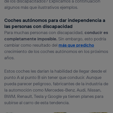
de los discapacitados? Explicamos a continuación
Si utilizas una
conexión de banda ancha
(p. ej., Wi-Fi),
algunos más que ilustrativos ejemplos.
el marketing o análisis se realizará en función de las
actividades de navegación de los miembros del hogar
Coches autónomos para dar independencia a
que hayan dado su consentimiento.
las personas con discapacidad
Si utilizas
datos móviles
, el marketing será más
Para muchas personas con discapacidad,
conducir es
personalizado, ya que se basará únicamente en la
navegación del usuario del móvil.
completamente imposible.
Sin embargo, esto podría
Puedes gestionar los consentimientos Utiq seleccionando
cambiar como resultado del
más que predicho
“Administrar Utiq” en la parte inferior de esta página web o
crecimiento de los coches autónomos en los próximos
visitando el
portal de privacidad de Utiq
años.
(“consenthub”)
. Para más información, consulta
la
política de privacidad de Utiq
.
Estos coches les darían la habilidad de llegar desde el
punto A al punto B sin tener que conducir. Aunque
pueda parecer peligroso, fabricantes de la industria de
la automoción como Mercedes-Benz, Audi, Nissan,
BWM, Renault, Tesla y Google ya tienen planes para
subirse al carro de esta tendencia.