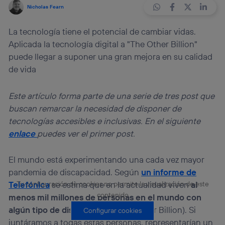
Nicholas Fearn
La tecnología tiene el potencial de cambiar vidas.
Aplicada la tecnología digital a "The Other Billion"
puede llegar a suponer una gran mejora en su calidad
de vida
Este artículo forma parte de una serie de tres post que
buscan remarcar la necesidad de disponer de
tecnologías accesibles e inclusivas. En el siguiente
enlace
puedes ver el primer post.
El mundo está experimentando una cada vez mayor
pandemia de discapacidad. Según
un informe de
Telefónica
se estima que en la actualidad viven
al
Tu configuración de cookies no permite la visualización de este
contenido
menos mil millones de personas en el mundo con
algún tipo de discapacidad
(The Other Billion). Si
Configurar cookies
juntáramos a todas estas personas, representarían un