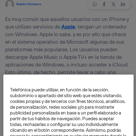
Rubén Chicharro
Es muy común que aquellos usuarios con un iPhone y
que utilizan servicios de
Apple
, tengan un ordenador
con Windows. Apple lo sabe, y es por ello que ofrece
en el sistema operativo de Microsoft algunas de sus
plataformas más populares. Los usuarios pueden
descargar Apple Music o Apple TV+ en la tienda de
aplicaciones de Windows, o incluso acceder a iCloud.
Esto último, de hecho, permite llevar a cabo una
función que puede resultar muy interesante para
muchos: la posibilidad de
sincronizar las contraseñas
Telefónica puede utilizar, en función de la sección,
del iPhone en Windows.
subdominio o apartado del sitio web que estés visitando,
cookies propias y de terceros con fines técnicos, analíticos,
de personalización, redes sociales y/o para mostrarte
Con esta opción, los usuarios con un PC con
publicidad personalizada en base a un perfil elaborado a
Windows podrán obtener aquellas claves de acceso o
partir de tus hábitos de navegación. Puedes aceptar
todas, rechazarlas o configurar su uso individualmente
contraseñas guardadas en el iPhone, ya sean de
clicando en el botón correspondiente. Asimismo, podrás
servicios de Apple o de terceros, como la cuenta de
revocar tu consentimiento en cualquier momento desde la