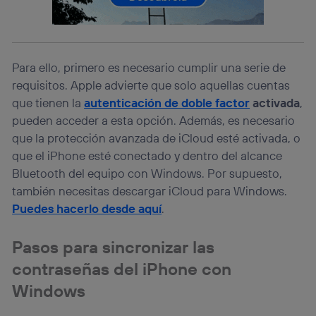
consienta el uso de la tecnología recibirá el mismo
identificador. Típicamente:
Si utilizas una
conexión de banda ancha
(p. ej., Wi-Fi),
el marketing o análisis se realizará en función de las
actividades de navegación de los miembros del hogar
Para ello, primero es necesario cumplir una serie de
que hayan dado su consentimiento.
requisitos. Apple advierte que solo aquellas cuentas
Si utilizas
datos móviles
, el marketing será más
que tienen la
autenticación de doble factor
activada
,
personalizado, ya que se basará únicamente en la
pueden acceder a esta opción. Además, es necesario
navegación del usuario del móvil.
que la protección avanzada de iCloud esté activada, o
Puedes gestionar los consentimientos Utiq seleccionando
“Administrar Utiq” en la parte inferior de esta página web o
que el iPhone esté conectado y dentro del alcance
visitando el
portal de privacidad de Utiq
Bluetooth del equipo con Windows. Por supuesto,
(“consenthub”)
. Para más información, consulta
también necesitas descargar iCloud para Windows.
la
política de privacidad de Utiq
.
Puedes hacerlo desde aquí
.
Pasos para sincronizar las
contraseñas del iPhone con
Windows