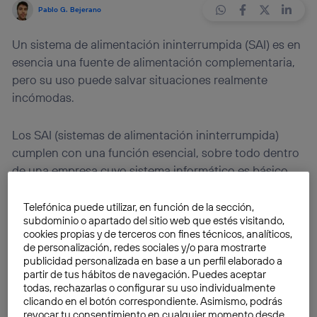
Pablo G. Bejerano
Un sistema de alimentación ininterrumpida (SAI) es en
esencia una fuente de alimentación complementaria,
pero su uso puede salvar situaciones realmente
incómodas.
Los SAI (sistemas de alimentación ininterrumpida)
cumplen con una función esencial, sobre todo dentro
de una empresa cuyo sistema informático es básico
para el funcionamiento del negocio, una coyuntura
que cada vez es más habitual, sin duda. Se trata de
Telefónica puede utilizar, en función de la sección,
subdominio o apartado del sitio web que estés visitando,
dispositivos que cuentan con una fuente de
cookies propias y de terceros con fines técnicos, analíticos,
almacenamiento energético propia, lo que les
de personalización, redes sociales y/o para mostrarte
concede autonomía frente a la red eléctrica.
Esta
publicidad personalizada en base a un perfil elaborado a
partir de tus hábitos de navegación. Puedes aceptar
autonomía se presta a un ordenador
cuando éste se
todas, rechazarlas o configurar su uso individualmente
queda sin el aporte eléctrico necesario de forma
clicando en el botón correspondiente. Asimismo, podrás
repentina.
revocar tu consentimiento en cualquier momento desde