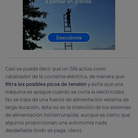
consienta el uso de la tecnología recibirá el mismo
identificador. Típicamente:
Si utilizas una
conexión de banda ancha
(p. ej., Wi-Fi),
el marketing o análisis se realizará en función de las
actividades de navegación de los miembros del hogar
que hayan dado su consentimiento.
Si utilizas
datos móviles
, el marketing será más
personalizado, ya que se basará únicamente en la
navegación del usuario del móvil.
Puedes gestionar los consentimientos Utiq seleccionando
“Administrar Utiq” en la parte inferior de esta página web o
Casi se puede decir que un SAI actúa como
visitando el
portal de privacidad de Utiq
catalizador de la corriente eléctrica, de manera que
(“consenthub”)
. Para más información, consulta
filtra los posibles picos de tensión
y evita que una
la
política de privacidad de Utiq
.
máquina se apague cuando se corta la electricidad.
No se trata de una fuente de alimentación externa de
larga duración, ésta no es la intención de los sistemas
de alimentación ininterrumpida, aunque es cierto que
algunos proporcionan una autonomía nada
desdeñable (todo se paga, claro).