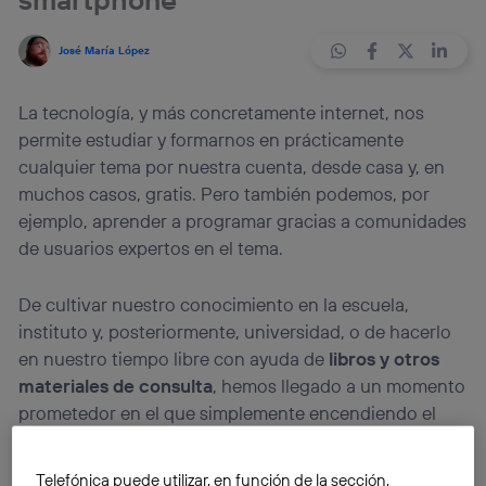
José María López
La tecnología, y más concretamente internet, nos
permite estudiar y formarnos en prácticamente
cualquier tema por nuestra cuenta, desde casa y, en
muchos casos, gratis. Pero también podemos, por
ejemplo, aprender a programar gracias a comunidades
de usuarios expertos en el tema.
De cultivar nuestro conocimiento en la escuela,
instituto y, posteriormente, universidad, o de hacerlo
en nuestro tiempo libre con ayuda de
libros y otros
materiales de consulta
, hemos llegado a un momento
prometedor en el que simplemente encendiendo el
ordenador y
accediendo a internet
nos es posible
consultar fuentes de conocimiento e incluso
Telefónica puede utilizar, en función de la sección,