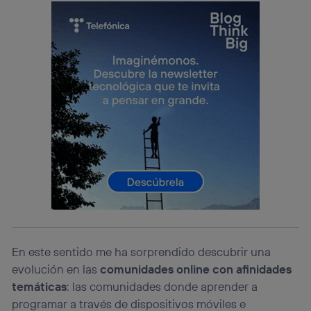
La tecnología utiliza un identificador cifrado creado por tu
operadora de telefonía
, utilizando tu dirección IP y otra
información de la cuenta de cliente de
telecomunicaciones vinculada a la conexión que utilizas
(p. ej., número de teléfono móvil).
Este identificador se asigna a la conexión de internet, por
lo que cualquier persona que conecte su dispositivo y
consienta el uso de la tecnología recibirá el mismo
identificador. Típicamente:
Si utilizas una
conexión de banda ancha
(p. ej., Wi-Fi),
el marketing o análisis se realizará en función de las
actividades de navegación de los miembros del hogar
que hayan dado su consentimiento.
Si utilizas
datos móviles
, el marketing será más
personalizado, ya que se basará únicamente en la
navegación del usuario del móvil.
Puedes gestionar los consentimientos Utiq seleccionando
En este sentido me ha sorprendido descubrir una
“Administrar Utiq” en la parte inferior de esta página web o
visitando el
portal de privacidad de Utiq
evolución en las
comunidades online con afinidades
(“consenthub”)
. Para más información, consulta
temáticas
: las comunidades donde aprender a
la
política de privacidad de Utiq
.
programar a través de dispositivos móviles e