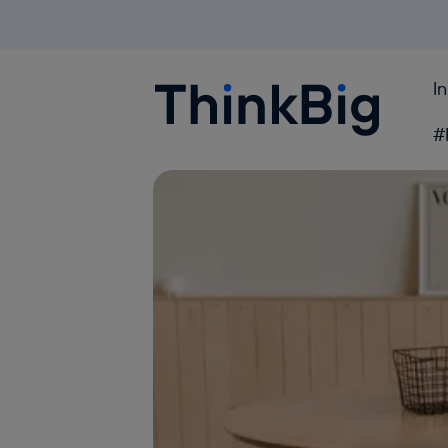
I
Blogthinkbig.com
#