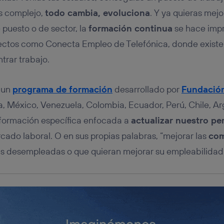
tificador se asigna a la conexión de internet, por lo que cualquier pe
u dispositivo y consienta el uso de la tecnología recibirá el mismo iden
s complejo,
todo cambia, evoluciona
. Y ya quieras mejo
nte:
 puesto o de sector, la
formación continua
se hace impr
izas una
conexión de banda ancha
(p. ej., Wi-Fi), el marketing o análi
ectos como Conecta Empleo de Telefónica, donde existe 
ará en función de las actividades de navegación de los miembros del
dado su consentimiento.
trar trabajo.
izas
datos móviles
, el marketing será más personalizado, ya que se ba
ente en la navegación del usuario del móvil.
 un
programa de formación
desarrollado por
Fundación
stionar los consentimientos Utiq seleccionando “Administrar Utiq” e
de esta página web o visitando el
portal de privacidad de Utiq (“c
, México, Venezuela, Colombia, Ecuador, Perú, Chile, Ar
información, consulta la
política de privacidad de Utiq
.
 formación específica enfocada a
actualizar nuestro per
ado laboral. O en sus propias palabras, “mejorar las
com
s desempleadas o que quieran mejorar su empleabilidad