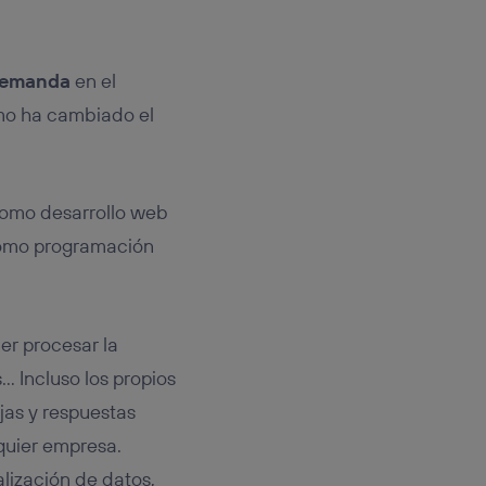
 demanda
en el
ómo ha cambiado el
 como desarrollo web
 como programación
ber procesar la
… Incluso los propios
as y respuestas
quier empresa.
lización de datos,