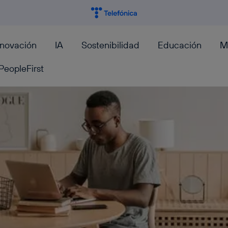
nnovación
IA
Sostenibilidad
Educación
M
PeopleFirst