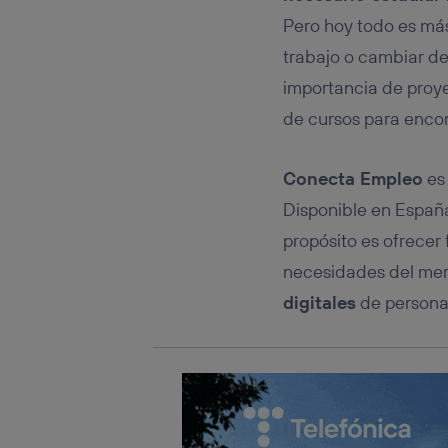
Este iden
conecte s
Pero hoy todo es má
Típicame
trabajo o cambiar de
Si util
importancia de proy
realiz
hayan 
de cursos para encon
Si util
únicam
Conecta Empleo
es
Puedes ge
inferior 
Disponible en España
Para más 
propósito es ofrecer
necesidades del merc
digitales
de persona