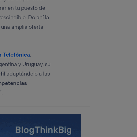
rsona que
tificador.
rar en tu puesto de
escindible. De ahí la
sis se
una amplia oferta
 hogar que
sará
 Telefónica
.
n la parte
onsenthub”)
.
gentina y Uruguay, su
fil
adaptándolo a las
petencias
”.