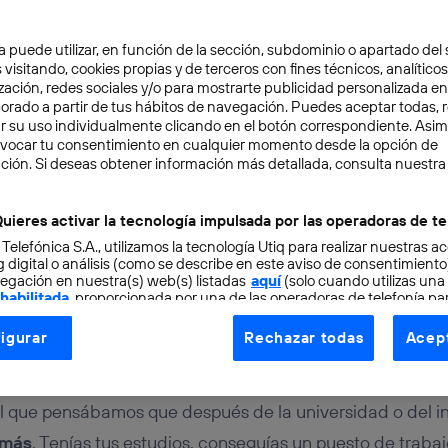
a puede utilizar, en función de la sección, subdominio o apartado del 
 visitando, cookies propias y de terceros con fines técnicos, analíticos
zación, redes sociales y/o para mostrarte publicidad personalizada e
aborado a partir de tus hábitos de navegación. Puedes aceptar todas, 
r su uso individualmente clicando en el botón correspondiente. Asi
evocar tu consentimiento en cualquier momento desde la opción de
ción. Si deseas obtener información más detallada, consulta nuestra
ING
4 min
sos de Conecta Empleo 
uieres activar la tecnología impulsada por las operadoras de te
 Telefónica S.A., utilizamos la tecnología Utiq para realizar nuestras a
tienen en el mercado l
 digital o análisis (como se describe en este aviso de consentimient
egación en nuestra(s) web(s) listadas
aquí
(solo cuando utilizas una
 habilitada
, proporcionada por una de las operadoras de telefonía par
tu consentimiento en cada página web).
igurar
Rechazar todas
Acept
ogía Utiq está diseñada con la privacidad como prioridad ofreciéndot
ogía utiliza un identificador cifrado creado por tu
operadora de tele
o tu dirección IP y otra información de la cuenta de cliente de telec
 que pensábamos que después de la universidad o del in
 a la conexión que utilizas (p. ej., número de teléfono móvil).
 más
. Tenías tus estudios, conseguías un puesto de trabajo