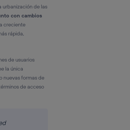
 urbanización de las
unto con cambios
la creciente
más rápida,
nes de usuarios
ne la única
do nuevas formas de
 términos de acceso
red