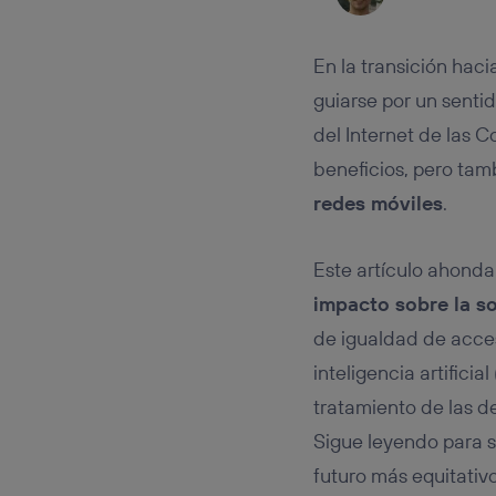
Este iden
conecte s
Típicame
En la transición hac
Si util
realiz
guiarse por un senti
hayan 
del Internet de las C
Si util
beneficios, pero tamb
únicam
Puedes ge
redes móviles
.
inferior 
Para más 
Este artículo ahonda
impacto sobre la s
de igualdad de acces
inteligencia artifici
tratamiento de las 
Sigue leyendo para 
futuro más equitativo