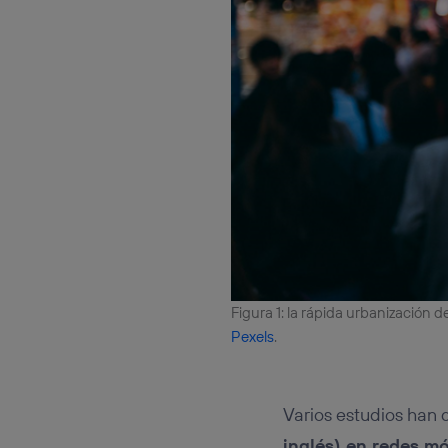
Figura 1: la rápida urbanización 
Pexels
.
Varios estudios han
inglés) en redes mó