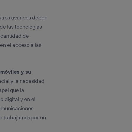
rsona que
tificador.
estros avances deben
sis se
 hogar que
 de las tecnologías
n cantidad de
sará
 en el acceso a las
n la parte
onsenthub”)
.
 móviles y su
cial y la necesidad
apel que la
 digital y en el
comunicaciones.
o trabajamos por un