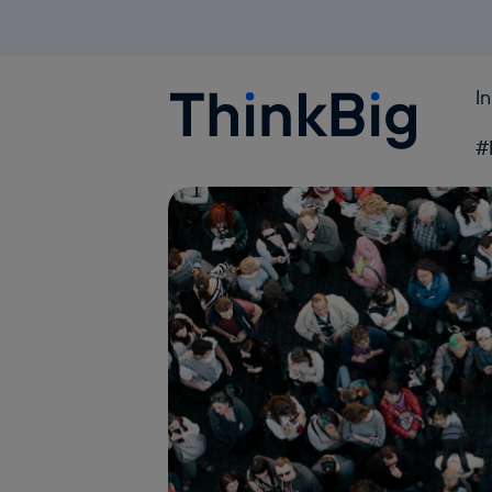
I
Blogthinkbig.com
#