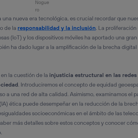
tificador se asigna a la conexión de internet, por lo que cualquier pe
u dispositivo y consienta el uso de la tecnología recibirá el mismo iden
nte:
ia una nueva era tecnológica, es crucial recordar que nu
izas una
conexión de banda ancha
(p. ej., Wi-Fi), el marketing o análi
ará en función de las actividades de navegación de los miembros del
do de la
responsabilidad y la inclusión
. La proliferación
dado su consentimiento.
osas (IoT) y los dispositivos móviles ha aportado una gra
izas
datos móviles
, el marketing será más personalizado, ya que se ba
ién ha dado lugar a la amplificación de la brecha digital
ente en la navegación del usuario del móvil.
stionar los consentimientos Utiq seleccionando “Administrar Utiq” e
de esta página web o visitando el
portal de privacidad de Utiq (“c
información, consulta la
política de privacidad de Utiq
.
 en la cuestión de la
injusticia estructural en las redes
ociedad
. Introduciremos el concepto de equidad geoespa
o a una red de alta calidad. Asimismo, examinamos el p
al (IA) ética puede desempeñar en la reducción de la brecha
desigualdades socioeconómicas en el ámbito de las tele
saber más detalles sobre estos conceptos y conocer cóm
.