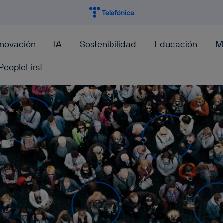
nnovación
IA
Sostenibilidad
Educación
M
PeopleFirst