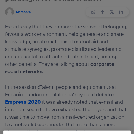
Mercedes
Experts say that they enhance the sense of belonging,
favour a work environment, help generate and share
knowledge, create matrices of mutual aid and
stimulate synergies, promote distributed leadership
and are useful to attract and retain talent, among
other benefits. They are talking about
corporate
social networks.
In the session «Talent, people and equipment,» at
Espacio Fundación Telefónica’s cycle of debates
Empresa 2020
it was already noted that e-mail and
intranets seem to have exhausted their cycle and that
it was time to move from a mail-centred organization
to a network based model. But more than a mere
change of tool, corporate social networks involve a