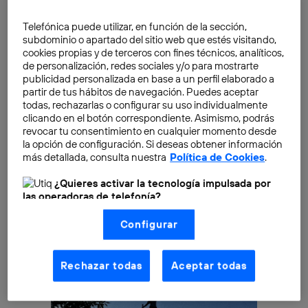
cultural transformation in organizations: going from
Telefónica puede utilizar, en función de la sección,
static intranets with a closed structure based on a
subdominio o apartado del sitio web que estés visitando,
thousand compartments –some cryptic– to a new
cookies propias y de terceros con fines técnicos, analíticos,
flexible relationship space that allows the prominence
de personalización, redes sociales y/o para mostrarte
publicidad personalizada en base a un perfil elaborado a
usually reserved for managers to be shared, and
partir de tus hábitos de navegación. Puedes aceptar
where interdepartmental conversations can arise
todas, rechazarlas o configurar su uso individualmente
spontaneously. They help to take advantage of
clicando en el botón correspondiente. Asimismo, podrás
revocar tu consentimiento en cualquier momento desde
«collective intelligence».
la opción de configuración. Si deseas obtener información
más detallada, consulta nuestra
Política de Cookies
.
¿Quieres activar la tecnología impulsada por
las operadoras de telefonía?
Nosotros, Telefónica S.A., utilizamos la tecnología Utiq para
Configurar
realizar nuestras acciones de marketing digital o análisis
(como se describe en este aviso de consentimiento)
basadas en tu navegación en nuestra(s) web(s)
listadas
aquí
(solo cuando utilizas una
conexión a
Rechazar todas
Aceptar todas
internet habilitada
, proporcionada por una de las
operadoras de telefonía participantes, y otorgas tu
consentimiento en cada página web).