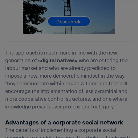
La tecnología Utiq está diseñada con la privacidad como
prioridad ofreciéndote elección y control.
La tecnología utiliza un identificador cifrado creado por tu
operadora de telefonía
, utilizando tu dirección IP y otra
información de la cuenta de cliente de
telecomunicaciones vinculada a la conexión que utilizas
(p. ej., número de teléfono móvil).
Este identificador se asigna a la conexión de internet, por
The approach is much more in line with the new
lo que cualquier persona que conecte su dispositivo y
generation of
«
digital natives»
who are entering the
consienta el uso de la tecnología recibirá el mismo
identificador. Típicamente:
labour market and who are already predicted to
Si utilizas una
conexión de banda ancha
(p. ej., Wi-Fi),
impose a new, more democratic mindset in the way
el marketing o análisis se realizará en función de las
they communicate within organizations and that will
actividades de navegación de los miembros del hogar
encourage the implementation of less pyramidal and
que hayan dado su consentimiento.
more cooperative control structures, and one where
Si utilizas
datos móviles
, el marketing será más
personalizado, ya que se basará únicamente en la
knowledge prevails over professional category.
navegación del usuario del móvil.
Puedes gestionar los consentimientos Utiq seleccionando
Advantages of a corporate social network
“Administrar Utiq” en la parte inferior de esta página web o
The benefits of implementing a corporate social
visitando el
portal de privacidad de Utiq
network are manifold because they help not only with
(“consenthub”)
. Para más información, consulta