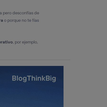
rsona que
tificador.
a pero desconfías de
sis se
ra
o porque no te fías
 hogar que
sará
erativo
, por ejemplo,
n la parte
onsenthub”)
.