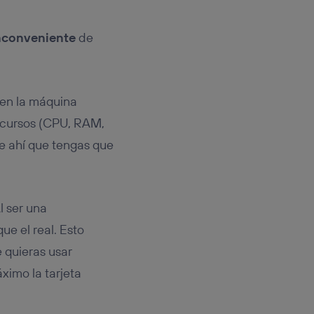
inconveniente
de
o en la máquina
recursos (CPU, RAM,
De ahí que tengas que
l ser una
ue el real. Esto
 quieras usar
imo la tarjeta