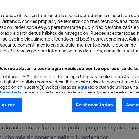
a puede utilizar, en función de la sección, subdominio o apartado del 
 visitando, cookies propias y de terceros con fines técnicos, analíticos
zación, redes sociales y/o para mostrarte publicidad personalizada e
aborado a partir de tus hábitos de navegación. Puedes aceptar todas, 
r su uso individualmente clicando en el botón correspondiente. Asi
evocar tu consentimiento en cualquier momento desde la opción de
ITAL
6 min
ción. Si deseas obtener información más detallada, consulta nuestra
 máquina virtual con Vi
uieres activar la tecnología impulsada por las operadoras de te
 Telefónica S.A., utilizamos la tecnología Utiq para realizar nuestras a
aso
 digital o análisis (como se describe en este aviso de consentimient
egación en nuestra(s) web(s) listadas
aquí
(solo cuando utilizas una
 habilitada
, proporcionada por una de las operadoras de telefonía par
tu consentimiento en cada página web).
igurar
Rechazar todas
Acept
ogía Utiq está diseñada con la privacidad como prioridad ofreciéndot
ogía utiliza un identificador cifrado creado por tu
operadora de tele
o tu dirección IP y otra información de la cuenta de cliente de telec
es la solución perfecta para probar programas y sistemas
 a la conexión que utilizas (p. ej., número de teléfono móvil).
mucho más sin poner en peligro tu ordenador.