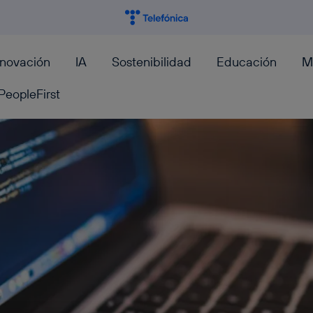
nnovación
IA
Sostenibilidad
Educación
M
PeopleFirst