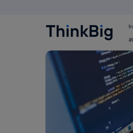
I
Blogthinkbig.com
#