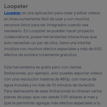
(p. ej., número de teléfono móvil).
Loopster
Este identificador se asigna a la conexión de internet, por
Loopster
es una aplicación para crear y editar vídeos
lo que cualquier persona que conecte su dispositivo y
en línea sumamente fácil de usar y con muchos
consienta el uso de la tecnología recibirá el mismo
identificador. Típicamente:
recursos listos para ser integrados cuando sea
Si utilizas una
conexión de banda ancha
(p. ej., Wi-Fi),
necesario. En Loopster se pueden hacer proyecto
el marketing o análisis se realizará en función de las
colaborativos, posee herramientas interactivas que
actividades de navegación de los miembros del hogar
solo necesitan un par de clics, tiene una interfaz
que hayan dado su consentimiento.
intuitiva con muchos efectos especiales y más de 600
Si utilizas
datos móviles
, el marketing será más
efectos de sonidos totalmente gratuitos.
personalizado, ya que se basará únicamente en la
navegación del usuario del móvil.
Puedes gestionar los consentimientos Utiq seleccionando
Esta herramienta es gratis pero con ciertas
“Administrar Utiq” en la parte inferior de esta página web o
limitaciones, por ejemplo, solo puedes exportar vídeos
visitando el
portal de privacidad de Utiq
con una resolución máxima de 480p, con marca de
(“consenthub”)
. Para más información, consulta
la
política de privacidad de Utiq
.
agua incluida y no más de 10 minutos de duración.
Para deshacerte de esas limitaciones te ofrecen varios
planes de pago que van desde 3.99 dólares al mes y
que te permitirán agregar más efectos especiales a tu