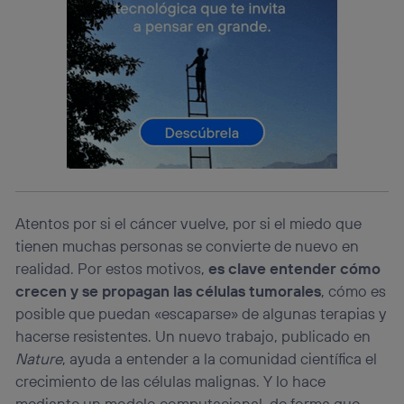
(p. ej., número de teléfono móvil).
Este identificador se asigna a la conexión de internet, por
lo que cualquier persona que conecte su dispositivo y
consienta el uso de la tecnología recibirá el mismo
identificador. Típicamente:
Si utilizas una
conexión de banda ancha
(p. ej., Wi-Fi),
el marketing o análisis se realizará en función de las
actividades de navegación de los miembros del hogar
que hayan dado su consentimiento.
Si utilizas
datos móviles
, el marketing será más
personalizado, ya que se basará únicamente en la
navegación del usuario del móvil.
Atentos por si el cáncer vuelve, por si el miedo que
Puedes gestionar los consentimientos Utiq seleccionando
tienen muchas personas se convierte de nuevo en
“Administrar Utiq” en la parte inferior de esta página web o
realidad. Por estos motivos,
es clave entender cómo
visitando el
portal de privacidad de Utiq
(“consenthub”)
. Para más información, consulta
crecen y se propagan las células tumorales
, cómo es
la
política de privacidad de Utiq
.
posible que puedan «escaparse» de algunas terapias y
hacerse resistentes. Un nuevo trabajo, publicado en
Nature
, ayuda a entender a la comunidad científica el
crecimiento de las células malignas. Y lo hace
mediante un modelo computacional, de forma que