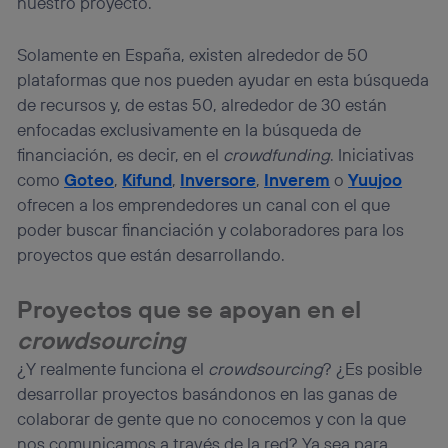
nuestro proyecto.
Solamente en España, existen alrededor de 50
plataformas que nos pueden ayudar en esta búsqueda
de recursos y, de estas 50, alrededor de 30 están
enfocadas exclusivamente en la búsqueda de
financiación, es decir, en el
crowdfunding
. Iniciativas
como
Goteo
,
Kifund
,
Inversore
,
Inverem
o
Yuujoo
ofrecen a los emprendedores un canal con el que
poder buscar financiación y colaboradores para los
proyectos que están desarrollando.
Proyectos que se apoyan en el
crowdsourcing
¿Y realmente funciona el
crowdsourcing
? ¿Es posible
desarrollar proyectos basándonos en las ganas de
colaborar de gente que no conocemos y con la que
nos comunicamos a través de la red? Ya sea para