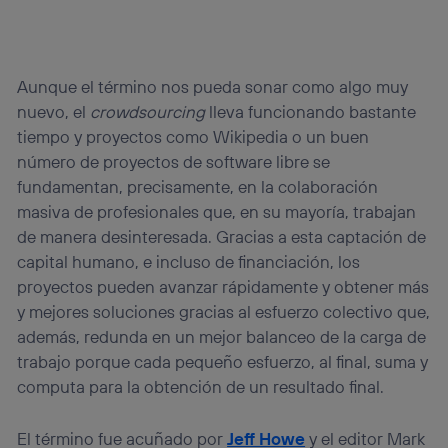
“Administrar Utiq” en la parte inferior de esta página web o
visitando el
portal de privacidad de Utiq
(“consenthub”)
. Para más información, consulta
la
política de privacidad de Utiq
.
Aunque el término nos pueda sonar como algo muy
nuevo, el
crowdsourcing
lleva funcionando bastante
tiempo y proyectos como Wikipedia o un buen
número de proyectos de software libre se
fundamentan, precisamente, en la colaboración
masiva de profesionales que, en su mayoría, trabajan
de manera desinteresada. Gracias a esta captación de
capital humano, e incluso de financiación, los
proyectos pueden avanzar rápidamente y obtener más
y mejores soluciones gracias al esfuerzo colectivo que,
además, redunda en un mejor balanceo de la carga de
trabajo porque cada pequeño esfuerzo, al final, suma y
computa para la obtención de un resultado final.
El término fue acuñado por
Jeff Howe
y el editor Mark