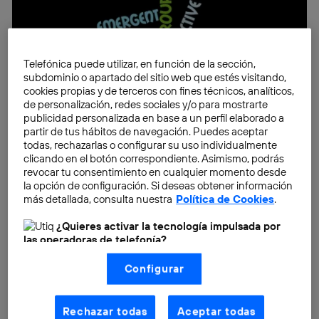
Telefónica puede utilizar, en función de la sección,
subdominio o apartado del sitio web que estés visitando,
cookies propias y de terceros con fines técnicos, analíticos,
de personalización, redes sociales y/o para mostrarte
publicidad personalizada en base a un perfil elaborado a
partir de tus hábitos de navegación. Puedes aceptar
todas, rechazarlas o configurar su uso individualmente
clicando en el botón correspondiente. Asimismo, podrás
revocar tu consentimiento en cualquier momento desde
la opción de configuración. Si deseas obtener información
¿Qué es el
crowdsourcing
?
más detallada, consulta nuestra
Política de Cookies
.
El
crowdsourcing
, precisamente, es una forma de
¿Quieres activar la tecnología impulsada por
colaboración que consiste en la distribución o
las operadoras de telefonía?
externalización de ciertas tareas de un proyecto que
Nosotros, Telefónica S.A., utilizamos la tecnología Utiq para
serán realizadas por una comunidad de colaboradores
Configurar
realizar nuestras acciones de marketing digital o análisis
(como se describe en este aviso de consentimiento)
en vez de lo que, tradicionalmente, se haría por medio
basadas en tu navegación en nuestra(s) web(s)
de la subcontratación o la externalización a una
listadas
aquí
(solo cuando utilizas una
conexión a
Rechazar todas
Aceptar todas
internet habilitada
, proporcionada por una de las