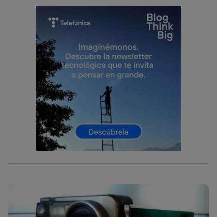
Este identificador se asigna a la conexión de internet, por
lo que cualquier persona que conecte su dispositivo y
consienta el uso de la tecnología recibirá el mismo
identificador. Típicamente:
Si utilizas una
conexión de banda ancha
(p. ej., Wi-Fi),
el marketing o análisis se realizará en función de las
actividades de navegación de los miembros del hogar
que hayan dado su consentimiento.
Si utilizas
datos móviles
, el marketing será más
personalizado, ya que se basará únicamente en la
navegación del usuario del móvil.
Puedes gestionar los consentimientos Utiq seleccionando
“Administrar Utiq” en la parte inferior de esta página web o
visitando el
portal de privacidad de Utiq
(“consenthub”)
. Para más información, consulta
la
política de privacidad de Utiq
.