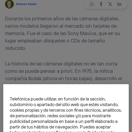
Antonio Sabán
Durante los primeros años de las cámaras digitales,
varios modelos llegaron al mercado sin tarjetas de
memoria. Fue el caso de las Sony Mavica, que en su
lugar empleaban disquetes o CDs de tamaño
reducido.
La historia de las cámaras digitales no es tan corta
como se puede pensar a priori. En 1975, la mítica
compañía Kodak (ahora en horas bajas), desarrolló el
primer modelo de cámara digital de la historia
.
Aunque sus 0,01 megapixeles resultaran anecdóticos,
Telefónica puede utilizar, en función de la sección,
técnicamente cumplía los requisitos para ser
subdominio o apartado del sitio web que estés visitando,
considerada como tal. Y claro, en aquella época, la
cookies propias y de terceros con fines técnicos, analíticos,
imagen se guardaba en una cinta de cassette y se
de personalización, redes sociales y/o para mostrarte
publicidad personalizada en base a un perfil elaborado a
visualizaba en un televisor. Técnicamente, las tarjetas
partir de tus hábitos de navegación. Puedes aceptar
de memoria no existían.