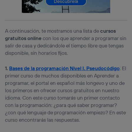
telecomunicaciones vinculada a la conexión que utilizas
(p. ej., número de teléfono móvil).
Este identificador se asigna a la conexión de internet, por
lo que cualquier persona que conecte su dispositivo y
consienta el uso de la tecnología recibirá el mismo
A continuación, te mostramos una lista de
cursos
identificador. Típicamente:
gratuitos online
con los que aprender a programar sin
Si utilizas una
conexión de banda ancha
(p. ej., Wi-Fi),
salir de casa y dedicándole el tiempo libre que tengas
el marketing o análisis se realizará en función de las
disponible, sin horarios fijos.
actividades de navegación de los miembros del hogar
que hayan dado su consentimiento.
1.
Bases de la programación Nivel I. Pseudocódigo
. El
Si utilizas
datos móviles
, el marketing será más
personalizado, ya que se basará únicamente en la
primer curso de muchos disponibles en Aprender a
navegación del usuario del móvil.
programar, el portal en español más longevo y uno de
Puedes gestionar los consentimientos Utiq seleccionando
los primeros en ofrecer cursos gratuitos en nuestro
“Administrar Utiq” en la parte inferior de esta página web o
idioma. Con este curso tomarás un primer contacto
visitando el
portal de privacidad de Utiq
(“consenthub”)
. Para más información, consulta
con la programación: ¿para qué saber programar?
la
política de privacidad de Utiq
.
¿con qué lenguaje de programación empiezo? En este
curso encontrarás las respuestas.