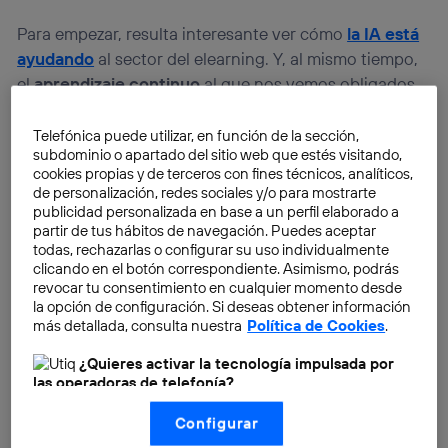
Para empezar, resulta interesante ver cómo
la IA está
ayudando
al sector del elearning. Y, al mismo tiempo,
el
aprendizaje continuo
al que nos vemos obligados
en la sociedad actual se ve cubierto por los
innumerables recursos disponibles online. Y en
Telefónica puede utilizar, en función de la sección,
subdominio o apartado del sitio web que estés visitando,
ocasiones, gratuitos. Así que si quieres introducirte en
cookies propias y de terceros con fines técnicos, analíticos,
esto de la inteligencia artificial, reconocer conceptos
de personalización, redes sociales y/o para mostrarte
como
aprendizaje automático o machine learning
y
publicidad personalizada en base a un perfil elaborado a
partir de tus hábitos de navegación. Puedes aceptar
saber qué hay detrás de nombres como
DeepMind
,
todas, rechazarlas o configurar su uso individualmente
ChatGPT o Bart, además de leer este blog te conviene
clicando en el botón correspondiente. Asimismo, podrás
asistir a algún curso a distancia sobre el tema.
revocar tu consentimiento en cualquier momento desde
la opción de configuración. Si deseas obtener información
más detallada, consulta nuestra
Política de Cookies
.
¿Quieres activar la tecnología impulsada por
las operadoras de telefonía?
Nosotros, Telefónica S.A., utilizamos la tecnología Utiq para
Configurar
realizar nuestras acciones de marketing digital o análisis
(como se describe en este aviso de consentimiento)