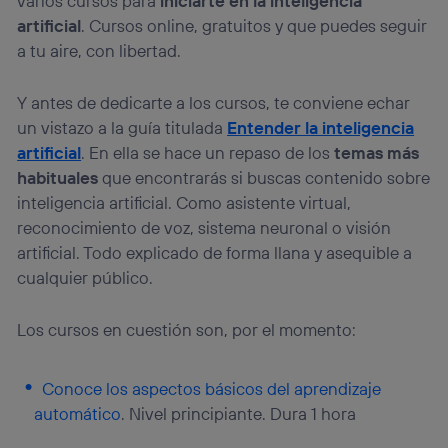
varios cursos para
iniciarte en la inteligencia
navegación del usuario del móvil.
artificial
. Cursos online, gratuitos y que puedes seguir
Puedes gestionar los consentimientos Utiq seleccionando
a tu aire, con libertad.
“Administrar Utiq” en la parte inferior de esta página web o
visitando el
portal de privacidad de Utiq
(“consenthub”)
. Para más información, consulta
Y antes de dedicarte a los cursos, te conviene echar
la
política de privacidad de Utiq
.
un vistazo a la guía titulada
Entender la inteligencia
artificial
. En ella se hace un repaso de los
temas más
habituales
que encontrarás si buscas contenido sobre
inteligencia artificial. Como asistente virtual,
reconocimiento de voz, sistema neuronal o visión
artificial. Todo explicado de forma llana y asequible a
cualquier público.
Los cursos en cuestión son, por el momento:
Conoce los aspectos básicos del aprendizaje
automático
. Nivel principiante. Dura 1 hora