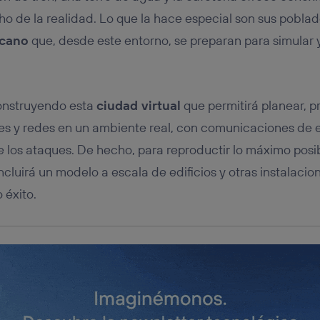
tificador se asigna a la conexión de internet, por lo que cualquier pe
u dispositivo y consienta el uso de la tecnología recibirá el mismo iden
o de la realidad. Lo que la hace especial son sus pobla
nte:
icano
que, desde este entorno, se preparan para simular y
izas una
conexión de banda ancha
(p. ej., Wi-Fi), el marketing o análi
ará en función de las actividades de navegación de los miembros del
dado su consentimiento.
izas
datos móviles
, el marketing será más personalizado, ya que se ba
onstruyendo esta
ciudad virtual
que permitirá planear, pr
ente en la navegación del usuario del móvil.
s y redes en un ambiente real, con comunicaciones de e
stionar los consentimientos Utiq seleccionando “Administrar Utiq” e
de esta página web o visitando el
portal de privacidad de Utiq (“c
te los ataques. De hecho, para reproductir lo máximo posi
información, consulta la
política de privacidad de Utiq
.
cluirá un modelo a escala de edificios y otras instalacio
 éxito.