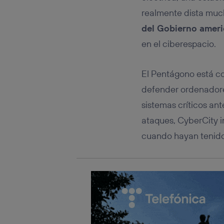
Este iden
conecte s
realmente dista much
Típicame
del Gobierno amer
Si util
en el ciberespacio.
realiz
hayan 
Si util
El Pentágono está c
únicam
defender ordenadore
Puedes ge
inferior 
sistemas críticos an
Para más 
ataques, CyberCity in
cuando hayan tenido