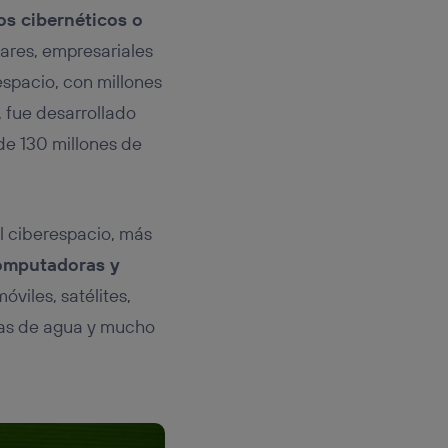
os cibernéticos o
tares, empresariales
espacio, con millones
, fue desarrollado
e 130 millones de
el ciberespacio, más
computadoras y
óviles, satélites,
emas de agua y mucho