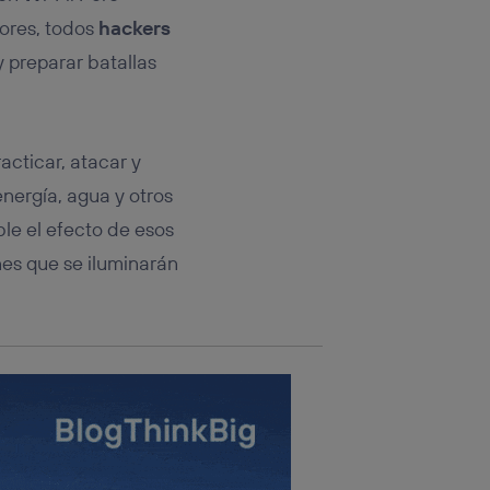
rsona que
tificador.
dores, todos
hackers
 preparar batallas
sis se
 hogar que
sará
acticar, atacar y
nergía, agua y otros
n la parte
onsenthub”)
.
ble el efecto de esos
nes que se iluminarán