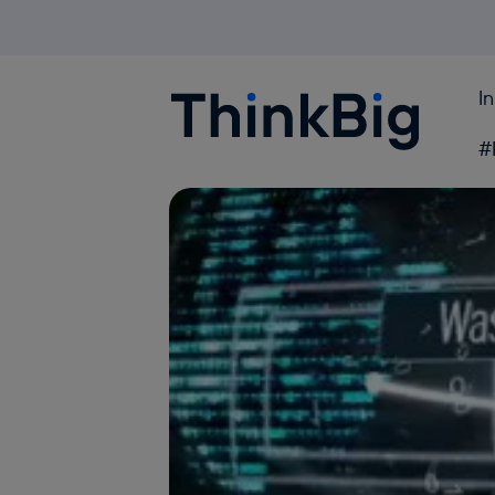
I
Blogthinkbig.com
#