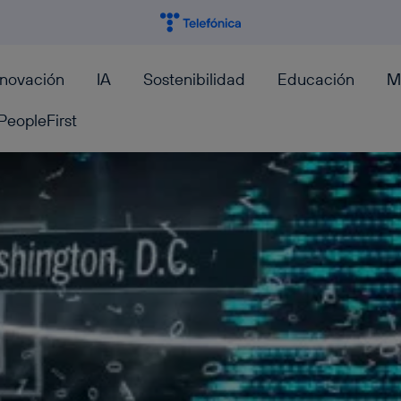
nnovación
IA
Sostenibilidad
Educación
M
PeopleFirst