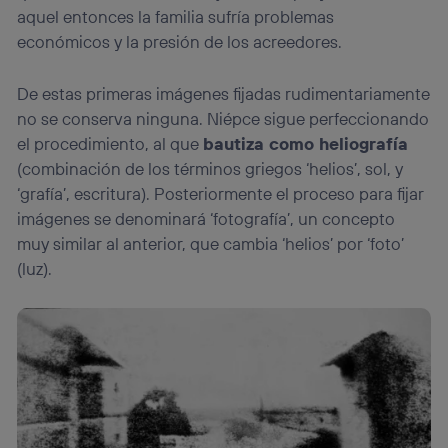
aquel entonces la familia sufría problemas
actividades de navegación de los miembros del hogar
que hayan dado su consentimiento.
económicos y la presión de los acreedores.
Si utilizas
datos móviles
, el marketing será más
personalizado, ya que se basará únicamente en la
De estas primeras imágenes fijadas rudimentariamente
navegación del usuario del móvil.
no se conserva ninguna. Niépce sigue perfeccionando
Puedes gestionar los consentimientos Utiq seleccionando
el procedimiento, al que
bautiza como heliografía
“Administrar Utiq” en la parte inferior de esta página web o
visitando el
portal de privacidad de Utiq
(combinación de los términos griegos ‘helios’, sol, y
(“consenthub”)
. Para más información, consulta
‘grafía’, escritura). Posteriormente el proceso para fijar
la
política de privacidad de Utiq
.
imágenes se denominará ‘fotografía’, un concepto
muy similar al anterior, que cambia ‘helios’ por ‘foto’
(luz).