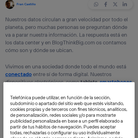
Fran Castillo
Nuestros datos circulan a gran velocidad por todo el
planeta, pero muchas personas se preguntan dónde
va a parar nuestra información. La respuesta está en
los data center y en BlogThinkBig.com os contamos
cómo son y dónde se ubican.
Vivimos en una sociedad donde todo el mundo está
conectado
entre sí de forma digital. Nuestros
dispositivos electrónicos, como
tablets,
smartphones
u ordenadores
nos permiten enviar información a
otros usuarios en tiempo récord. Pero, ¿dónde va a
Telefónica puede utilizar, en función de la sección,
subdominio o apartado del sitio web que estés visitando,
parar la información que enviamos? La respuesta está
cookies propias y de terceros con fines técnicos, analíticos,
en los
data centers
.
de personalización, redes sociales y/o para mostrarte
publicidad personalizada en base a un perfil elaborado a
partir de tus hábitos de navegación. Puedes aceptar
¿Qué son los data centers?
todas, rechazarlas o configurar su uso individualmente