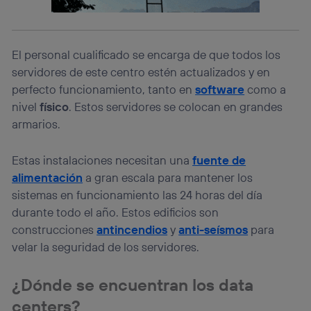
lo que cualquier persona que conecte su dispositivo y
consienta el uso de la tecnología recibirá el mismo
identificador. Típicamente:
Si utilizas una
conexión de banda ancha
(p. ej., Wi-Fi),
El personal cualificado se encarga de que todos los
el marketing o análisis se realizará en función de las
servidores de este centro estén actualizados y en
actividades de navegación de los miembros del hogar
perfecto funcionamiento, tanto en
software
como a
que hayan dado su consentimiento.
nivel
físico
. Estos servidores se colocan en grandes
Si utilizas
datos móviles
, el marketing será más
personalizado, ya que se basará únicamente en la
armarios.
navegación del usuario del móvil.
Puedes gestionar los consentimientos Utiq seleccionando
Estas instalaciones necesitan una
fuente de
“Administrar Utiq” en la parte inferior de esta página web o
alimentación
a gran escala para mantener los
visitando el
portal de privacidad de Utiq
(“consenthub”)
. Para más información, consulta
sistemas en funcionamiento las 24 horas del día
la
política de privacidad de Utiq
.
durante todo el año. Estos edificios son
construcciones
antincendios
y
anti-seísmos
para
velar la seguridad de los servidores.
¿Dónde se encuentran los data
centers?