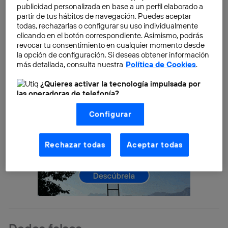
publicidad personalizada en base a un perfil elaborado a
información más valiosa.
partir de tus hábitos de navegación. Puedes aceptar
todas, rechazarlas o configurar su uso individualmente
clicando en el botón correspondiente. Asimismo, podrás
revocar tu consentimiento en cualquier momento desde
la opción de configuración. Si deseas obtener información
más detallada, consulta nuestra
Política de Cookies
.
¿Quieres activar la tecnología impulsada por
las operadoras de telefonía?
Nosotros, Telefónica S.A., utilizamos la tecnología Utiq para
Configurar
realizar nuestras acciones de marketing digital o análisis
(como se describe en este aviso de consentimiento)
basadas en tu navegación en nuestra(s) web(s)
listadas
aquí
(solo cuando utilizas una
conexión a
Rechazar todas
Aceptar todas
internet habilitada
, proporcionada por una de las
operadoras de telefonía participantes, y otorgas tu
consentimiento en cada página web).
La tecnología Utiq está diseñada con la privacidad como
prioridad ofreciéndote elección y control.
La tecnología utiliza un identificador cifrado creado por tu
operadora de telefonía
, utilizando tu dirección IP y otra
información de la cuenta de cliente de
Dedos falsos