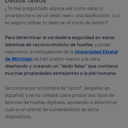
telecomunicaciones vinculada a la conexión que utilizas
¿Te has preguntado alguna vez cómo sabe tu
(p. ej., número de teléfono móvil).
smartphone si es un dedo real o una falsificación, o si
Este identificador se asigna a la conexión de internet, por
lo que cualquier persona que conecte su dispositivo y
es seguro utilizar tu dedo en el inicio de sesión?
consienta el uso de la tecnología recibirá el mismo
identificador. Típicamente:
Para determinar la verdadera seguridad en estos
Si utilizas una
conexión de banda ancha
(p. ej., Wi-Fi),
sistemas de reconocimiento de huellas
, y poder
el marketing o análisis se realizará en función de las
actividades de navegación de los miembros del hogar
mejorarlos, investigadores de la
Universidad Estatal
que hayan dado su consentimiento.
de Michigan
se han puesto manos a la obra,
Si utilizas
datos móviles
, el marketing será más
diseñando y creando un “dedo falso” que contiene
personalizado, ya que se basará únicamente en la
muchas propiedades semejantes a la piel humana
.
navegación del usuario del móvil.
Puedes gestionar los consentimientos Utiq seleccionando
Se conoce por el nombre de “spoof” (engañar en
“Administrar Utiq” en la parte inferior de esta página web o
visitando el
portal de privacidad de Utiq
español), y se ha utilizado para probar dos tipos de
(“consenthub”)
. Para más información, consulta
lectores de huellas digitales, ayudando a determinar
la
política de privacidad de Utiq
.
cuál es el umbral de vulnerabilidad de estos
dispositivos.