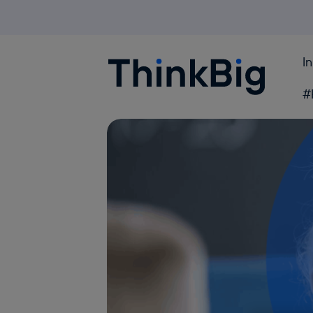
I
Blogthinkbig.com
#