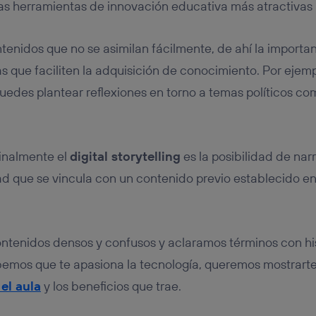
 las herramientas de innovación educativa más atractivas 
enidos que no se asimilan fácilmente, de ahí la importa
s que faciliten la adquisición de conocimiento. Por ejemp
 puedes plantear reflexiones en torno a temas políticos c
inalmente el
digital storytelling
es la posibilidad de narr
dad que se vincula con un contenido previo establecido 
ontenidos densos y confusos y aclaramos términos con hist
bemos que te apasiona la tecnología, queremos mostrart
 el aula
y los beneficios que trae.