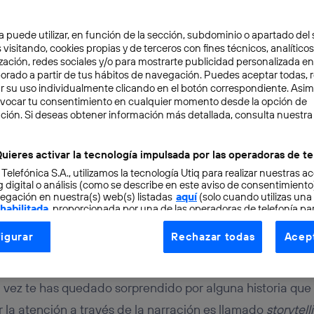
a puede utilizar, en función de la sección, subdominio o apartado del 
 visitando, cookies propias y de terceros con fines técnicos, analíticos
zación, redes sociales y/o para mostrarte publicidad personalizada e
aborado a partir de tus hábitos de navegación. Puedes aceptar todas, 
r su uso individualmente clicando en el botón correspondiente. Asi
evocar tu consentimiento en cualquier momento desde la opción de
ING
4 min
ción. Si deseas obtener información más detallada, consulta nuestra
s del digital storytelling
uieres activar la tecnología impulsada por las operadoras de te
 Telefónica S.A., utilizamos la tecnología Utiq para realizar nuestras a
n actual
 digital o análisis (como se describe en este aviso de consentimient
egación en nuestra(s) web(s) listadas
aquí
(solo cuando utilizas una
 habilitada
, proporcionada por una de las operadoras de telefonía par
tu consentimiento en cada página web).
igurar
Rechazar todas
Acept
ogía Utiq está diseñada con la privacidad como prioridad ofreciéndot
ogía utiliza un identificador cifrado creado por tu
operadora de tele
o tu dirección IP y otra información de la cuenta de cliente de telec
ez te has quedado sorprendido por alguna historia que 
 a la conexión que utilizas (p. ej., número de teléfono móvil).
r la atención a través de la narración es llamado
storytell