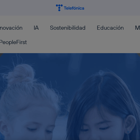
nnovación
IA
Sostenibilidad
Educación
M
PeopleFirst