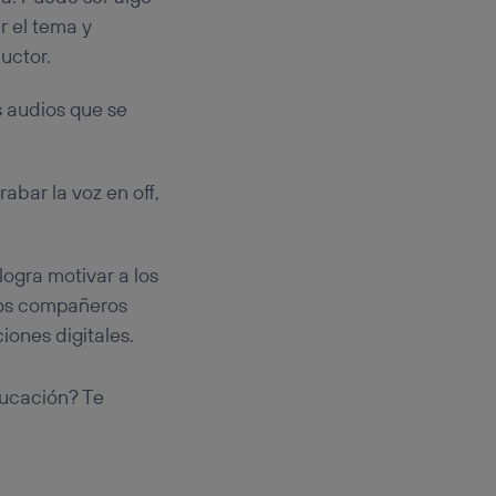
r el tema y
uctor.
s audios que se
abar la voz en off,
logra motivar a los
los compañeros
iones digitales.
ducación? Te