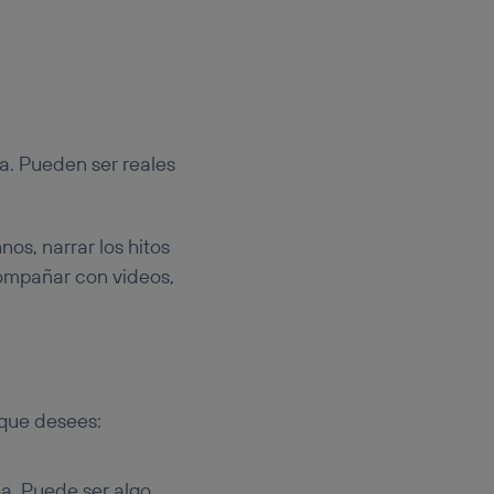
va. Pueden ser reales
os, narrar los hitos
compañar con videos,
 que desees:
ea. Puede ser algo