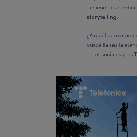
Este iden
conecte s
haciendo uso de las 
Típicame
storytelling.
Si util
realiz
hayan 
¿A qué hace referen
Si util
busca llamar la atenc
únicam
redes sociales y las T
Puedes ge
inferior 
Para más 