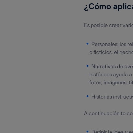
¿Cómo aplicar
Es posible crear vari
Personales: los r
o ficticios, el he
Narrativas de eve
históricos ayuda a
fotos, imágenes, ti
Historias instruc
A continuación te co
Definir la idea y 