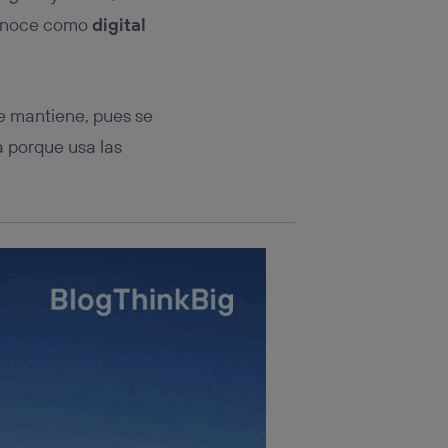
rsona que
tificador.
 conoce como
digital
sis se
 hogar que
e mantiene, pues se
sará
a porque usa las
n la parte
onsenthub”)
.