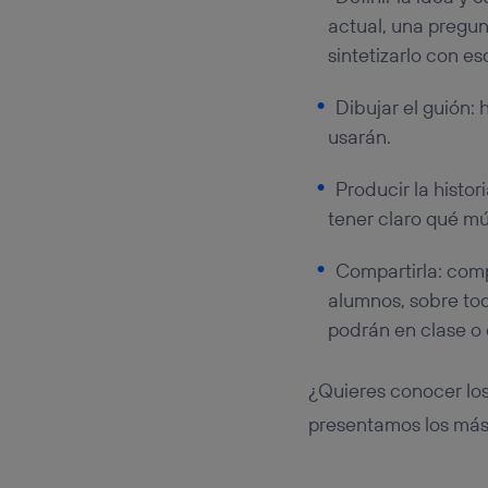
actual, una pregun
sintetizarlo con e
Dibujar el guión:
usarán.
Producir la histor
tener claro qué mús
Compartirla: compa
alumnos, sobre to
podrán en clase o 
¿Quieres conocer los 
presentamos los más