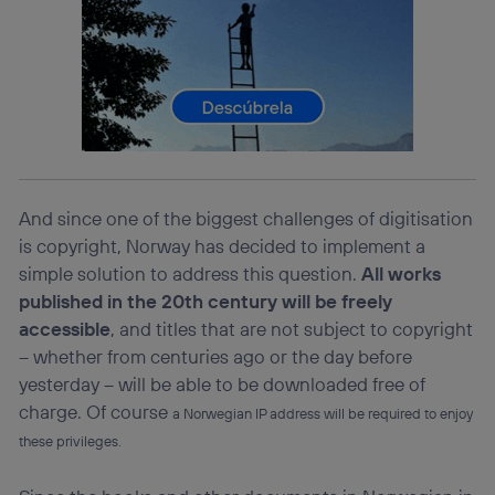
Si utilizas una
conexión de banda ancha
(p. ej., Wi-Fi),
el marketing o análisis se realizará en función de las
actividades de navegación de los miembros del hogar
que hayan dado su consentimiento.
Si utilizas
datos móviles
, el marketing será más
personalizado, ya que se basará únicamente en la
navegación del usuario del móvil.
Puedes gestionar los consentimientos Utiq seleccionando
“Administrar Utiq” en la parte inferior de esta página web o
And since one of the biggest challenges of digitisation
visitando el
portal de privacidad de Utiq
is copyright, Norway has decided to implement a
(“consenthub”)
. Para más información, consulta
la
política de privacidad de Utiq
.
simple solution to address this question.
All works
published in the 20th century will be freely
accessible
, and titles that are not subject to copyright
– whether from centuries ago or the day before
yesterday – will be able to be downloaded free of
charge. Of course
a Norwegian IP address will be required
to enjoy
these privileges.