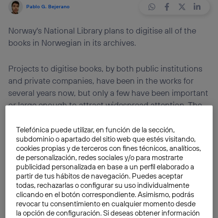
Pablo G. Bejerano
Norway's National Library plans to digitise all of the
books in Norwegian in its archives.
Projects to digitise books, by both public institutions
and private companies, have been in the works for
several years now, but only a few have been important
or large enough to attract widespread attention. The
project planned in Norway belongs to this select
minority, because Norway’s National Library has
Telefónica puede utilizar, en función de la sección,
subdominio o apartado del sitio web que estés visitando,
proposed
to digitise all of its books by 2020
. This
cookies propias y de terceros con fines técnicos, analíticos,
refers to the collection that is written in Norwegian,
de personalización, redes sociales y/o para mostrarte
but even so, it will include hundreds of thousands of
publicidad personalizada en base a un perfil elaborado a
partir de tus hábitos de navegación. Puedes aceptar
books.
todas, rechazarlas o configurar su uso individualmente
clicando en el botón correspondiente. Asimismo, podrás
The size of the project is demonstrated by Norwegian
revocar tu consentimiento en cualquier momento desde
la opción de configuración. Si deseas obtener información
legislation, which requires the National Library to