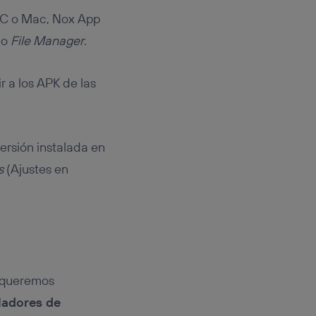
 PC o Mac, Nox App
 o
File Manager
.
 a los APK de las
ersión instalada en
s
(Ajustes en
s queremos
ladores de