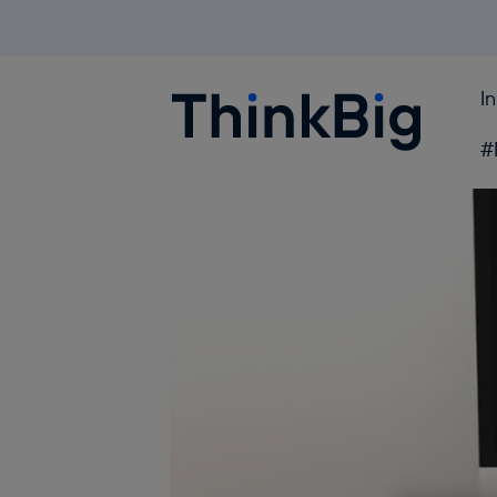
I
Blogthinkbig.com
#