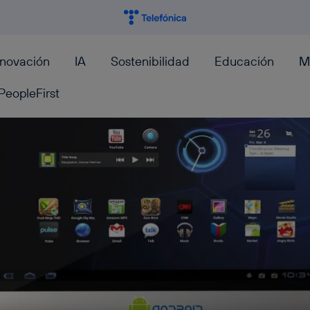
nnovación
IA
Sostenibilidad
Educación
M
PeopleFirst