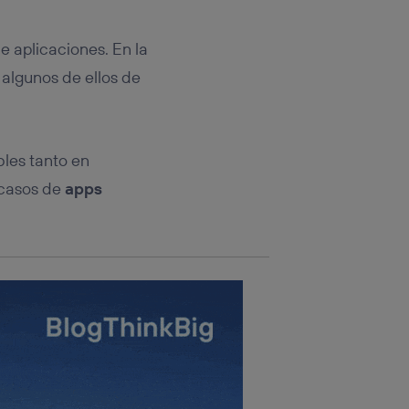
rsona que
tificador.
 aplicaciones. En la
sis se
, algunos de ellos de
 hogar que
sará
bles tanto en
n la parte
onsenthub”)
.
 casos de
apps