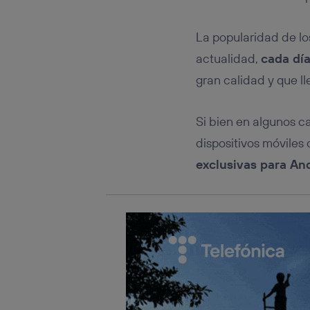
Este iden
conecte s
Típicame
La popularidad de lo
Si util
actualidad,
cada dí
realiz
hayan 
gran calidad y que l
Si util
únicam
Si bien en algunos c
Puedes ge
inferior 
dispositivos móvile
Para más 
exclusivas para An