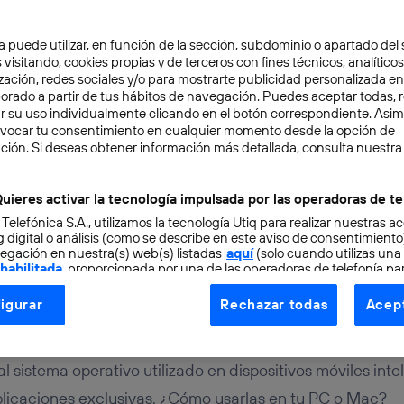
a puede utilizar, en función de la sección, subdominio o apartado del 
 visitando, cookies propias y de terceros con fines técnicos, analíticos
zación, redes sociales y/o para mostrarte publicidad personalizada e
aborado a partir de tus hábitos de navegación. Puedes aceptar todas, 
r su uso individualmente clicando en el botón correspondiente. Asi
evocar tu consentimiento en cualquier momento desde la opción de
ITAL
4 min
ción. Si deseas obtener información más detallada, consulta nuestra
 de las apps y juegos de
uieres activar la tecnología impulsada por las operadoras de te
 Telefónica S.A., utilizamos la tecnología Utiq para realizar nuestras a
 y Mac
 digital o análisis (como se describe en este aviso de consentimient
egación en nuestra(s) web(s) listadas
aquí
(solo cuando utilizas una
 habilitada
, proporcionada por una de las operadoras de telefonía par
tu consentimiento en cada página web).
igurar
Rechazar todas
Acept
ogía Utiq está diseñada con la privacidad como prioridad ofreciéndot
ogía utiliza un identificador cifrado creado por tu
operadora de tele
o tu dirección IP y otra información de la cuenta de cliente de telec
al sistema operativo utilizado en dispositivos móviles inte
 a la conexión que utilizas (p. ej., número de teléfono móvil).
plicaciones exclusivas. ¿Cómo usarlas en tu PC o Mac?