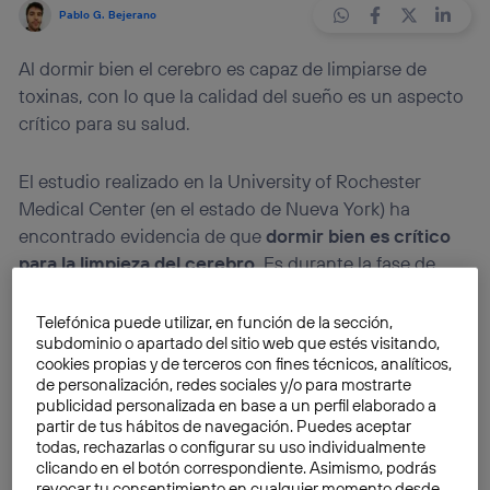
Pablo G. Bejerano
Al dormir bien el cerebro es capaz de limpiarse de
toxinas, con lo que la calidad del sueño es un aspecto
crítico para su salud.
El estudio realizado en la University of Rochester
Medical Center (en el estado de Nueva York) ha
encontrado evidencia de que
dormir bien es crítico
para la limpieza del cerebro
. Es durante la fase de
sueño no REM (contraria al REM o MOR, por sus
siglas en español, sueño de movimientos oculares
Telefónica puede utilizar, en función de la sección,
subdominio o apartado del sitio web que estés visitando,
rápidos) cuando se dan las circunstancias óptimas
cookies propias y de terceros con fines técnicos, analíticos,
para que trabaje el sistema glinfático, encargado de
de personalización, redes sociales y/o para mostrarte
eliminar los productos de deshecho del sistema
publicidad personalizada en base a un perfil elaborado a
nervioso central (cerebro y médula espinal).
partir de tus hábitos de navegación. Puedes aceptar
todas, rechazarlas o configurar su uso individualmente
clicando en el botón correspondiente. Asimismo, podrás
El trabajo refuerza los vínculos que ya se habían
revocar tu consentimiento en cualquier momento desde