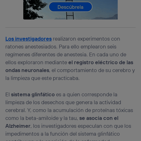
consienta el uso de la tecnología recibirá el mismo
identificador. Típicamente:
Si utilizas una
conexión de banda ancha
(p. ej., Wi-Fi),
el marketing o análisis se realizará en función de las
actividades de navegación de los miembros del hogar
que hayan dado su consentimiento.
Los investigadores
realizaron experimentos con
Si utilizas
datos móviles
, el marketing será más
ratones anestesiados. Para ello emplearon seis
personalizado, ya que se basará únicamente en la
regímenes diferentes de anestesia. En cada uno de
navegación del usuario del móvil.
ellos exploraron mediante
el registro eléctrico de las
Puedes gestionar los consentimientos Utiq seleccionando
“Administrar Utiq” en la parte inferior de esta página web o
ondas neuronales
, el comportamiento de su cerebro y
visitando el
portal de privacidad de Utiq
la limpieza que este practicaba.
(“consenthub”)
. Para más información, consulta
la
política de privacidad de Utiq
.
El
sistema glinfático
es a quien corresponde la
limpieza de los desechos que genera la actividad
cerebral. Y, como la acumulación de proteínas tóxicas
como la beta-amiloide y la tau,
se asocia con el
Alzheimer
, los investigadores especulan con que los
impedimentos a la función del sistema glinfático