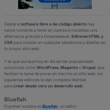
prioridad ofreciéndote elección y control.
La tecnología utiliza un identificador cifrado creado por tu
operadora de telefonía
, utilizando tu dirección IP y otra
información de la cuenta de cliente de
Desde el
software libre o de código abierto
hay
telecomunicaciones vinculada a la conexión que utilizas
(p. ej., número de teléfono móvil).
varios nombres a tener en cuenta si necesitas una
Este identificador se asigna a la conexión de internet, por
alternativa gratuita a Dreamweaver.
Editores HTML y
lo que cualquier persona que conecte su dispositivo y
CSS
para instalar en cualquier plataforma y diseñar así
consienta el uso de la tecnología recibirá el mismo
tu propio sitio web.
identificador. Típicamente:
Si utilizas una
conexión de banda ancha
(p. ej., Wi-Fi),
Y es que aunque hoy en día se han popularizado
el marketing o análisis se realizará en función de las
actividades de navegación de los miembros del hogar
soluciones como
WordPress, Magento
o
Drupal
, que
que hayan dado su consentimiento.
facilitan la tarea de poner en marcha un sitio web, los
Si utilizas
datos móviles
, el marketing será más
siguientes editores te dan completa libertad
personalizado, ya que se basará únicamente en la
para
crear desde cero un desarrollo web
.
navegación del usuario del móvil.
Puedes gestionar los consentimientos Utiq seleccionando
“Administrar Utiq” en la parte inferior de esta página web o
Bluefish
visitando el
portal de privacidad de Utiq
El primer nombre es
Bluefish
, un editor
(“consenthub”)
. Para más información, consulta