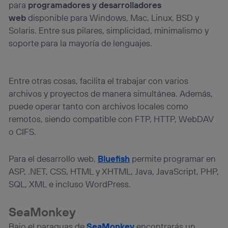
la
política de privacidad de Utiq
.
para
programadores y desarrolladores
web
disponible para Windows, Mac, Linux, BSD y
Solaris. Entre sus pilares, simplicidad, minimalismo y
soporte para la mayoría de lenguajes.
Entre otras cosas, facilita el trabajar con varios
archivos y proyectos de manera simultánea. Además,
puede operar tanto con archivos locales como
remotos, siendo compatible con FTP, HTTP, WebDAV
o CIFS.
Para el desarrollo web,
Bluefish
permite programar en
ASP, .NET, CSS, HTML y XHTML, Java, JavaScript, PHP,
SQL, XML e incluso WordPress.
SeaMonkey
Bajo el paraguas de
SeaMonkey
encontrarás un