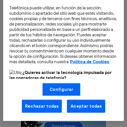
nosotros desde 2007 y para muchos es un referente
Telefónica puede utilizar, en función de la sección,
en el
diseño y desarrollo web
desde los inicios de
subdominio o apartado del sitio web que estés visitando,
cookies propias y de terceros con fines técnicos, analíticos,
Internet. Sin embargo, hoy en día hay multitud de
de personalización, redes sociales y/o para mostrarte
alternativas para trabajar con HTML y CSS de manera
publicidad personalizada en base a un perfil elaborado a
personal o profesional.
partir de tus hábitos de navegación. Puedes aceptar
todas, rechazarlas o configurar su uso individualmente
clicando en el botón correspondiente. Asimismo, podrás
revocar tu consentimiento en cualquier momento desde
la opción de configuración. Si deseas obtener información
más detallada, consulta nuestra
Política de Cookies
.
¿Quieres activar la tecnología impulsada por
las operadoras de telefonía?
Nosotros, Telefónica S.A., utilizamos la tecnología Utiq para
Configurar
realizar nuestras acciones de marketing digital o análisis
(como se describe en este aviso de consentimiento)
basadas en tu navegación en nuestra(s) web(s)
listadas
aquí
(solo cuando utilizas una
conexión a
Rechazar todas
Aceptar todas
internet habilitada
, proporcionada por una de las
operadoras de telefonía participantes, y otorgas tu
consentimiento en cada página web).
La tecnología Utiq está diseñada con la privacidad como