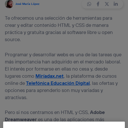
José María López
Te ofrecemos una selección de herramientas para
crear y editar contenido HTML y CSS de manera
práctica y gratuita gracias al software libre u open
source.
Programar y desarrollar webs es una de las tareas que
más importancia han adquirido en el mercado laboral.
El interés por formarse en ellas no cesa y, desde
lugares como
Miríadax.net
, la plataforma de cursos
online de
Telefónica Educación Digital
, las ofertas y
opciones para aprenderlo son muy variadas y
atractivas.
Pero si nos centramos en HTML y CSS,
Adobe
Dreamweaver
es una de las aplicaciones más
veteranas sobre la que fijar nuestra mirada. Lleva entre