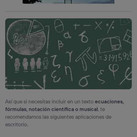
(p. ej., número de teléfono móvil).
Este identificador se asigna a la conexión de internet, por
lo que cualquier persona que conecte su dispositivo y
consienta el uso de la tecnología recibirá el mismo
identificador. Típicamente:
Si utilizas una
conexión de banda ancha
(p. ej., Wi-Fi),
el marketing o análisis se realizará en función de las
actividades de navegación de los miembros del hogar
que hayan dado su consentimiento.
Si utilizas
datos móviles
, el marketing será más
personalizado, ya que se basará únicamente en la
navegación del usuario del móvil.
Puedes gestionar los consentimientos Utiq seleccionando
“Administrar Utiq” en la parte inferior de esta página web o
visitando el
portal de privacidad de Utiq
(“consenthub”)
. Para más información, consulta
Así que si necesitas incluir en un texto
ecuaciones,
la
política de privacidad de Utiq
.
fórmulas, notación científica o musical
, te
recomendamos las siguientes aplicaciones de
escritorio.