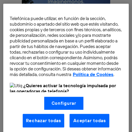
Telefónica puede utilizar, en función de la sección,
subdominio o apartado del sitio web que estés visitando,
cookies propias y de terceros con fines técnicos, analíticos,
de personalización, redes sociales y/o para mostrarte
publicidad personalizada en base a un perfil elaborado a
partir de tus hábitos de navegación. Puedes aceptar
todas, rechazarlas o configurar su uso individualmente
clicando en el botón correspondiente. Asimismo, podrás
revocar tu consentimiento en cualquier momento desde
la opción de configuración. Si deseas obtener información
más detallada, consulta nuestra
Política de Cookies
.
El elearning es considerado una forma adecuada,
¿Quieres activar la tecnología impulsada por
barata y atractiva de aprender en comparación con las
las operadoras de telefonía?
formas de estudio tradicionales. Pero ¿es realmente
Nosotros, Telefónica S.A., utilizamos la tecnología Utiq para
Configurar
realizar nuestras acciones de marketing digital o análisis
más eficaz que el método tradicional?
(como se describe en este aviso de consentimiento)
basadas en tu navegación en nuestra(s) web(s)
listadas
aquí
(solo cuando utilizas una
conexión a
Echemos un vistazo a las características de cada una
Rechazar todas
Aceptar todas
internet habilitada
, proporcionada por una de las
para saber si es mejor la educación online o el
operadoras de telefonía participantes, y otorgas tu