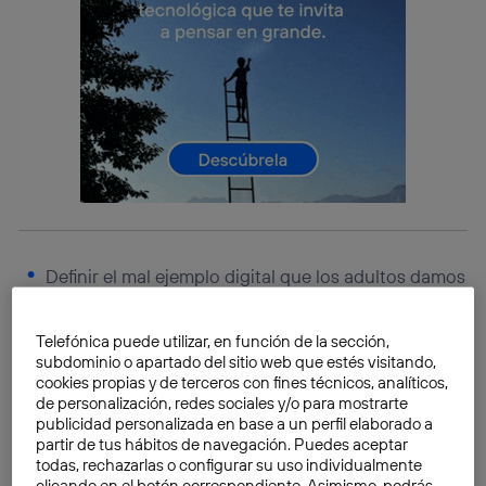
Definir el mal ejemplo digital que los adultos damos
a las nuevas generaciones a partir del
tiempo
dedicado a mirar una pantalla
.
Telefónica puede utilizar, en función de la sección,
subdominio o apartado del sitio web que estés visitando,
Reducir el concepto de “ejemplo”
a lo que padres
cookies propias y de terceros con fines técnicos, analíticos,
y madres hacemos o no en el plano digital, sin tener
de personalización, redes sociales y/o para mostrarte
publicidad personalizada en base a un perfil elaborado a
en cuenta lo que decimos o lo que sabemos.
partir de tus hábitos de navegación. Puedes aceptar
todas, rechazarlas o configurar su uso individualmente
Con lo primero descartamos la oportunidad de
clicando en el botón correspondiente. Asimismo, podrás