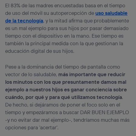
lo que cualquier persona que conecte su dispositivo y
El 83% de las madres encuestadas basa en el tiempo
consienta el uso de la tecnología recibirá el mismo
de uso del móvil su autopercepción de
uso saludable
identificador. Típicamente:
de la tecnología
, y la mitad afirma que probablemente
Si utilizas una
conexión de banda ancha
(p. ej., Wi-Fi),
el marketing o análisis se realizará en función de las
es un mal ejemplo para sus hijos por pasar demasiado
actividades de navegación de los miembros del hogar
tiempo con el dispositivo en la mano. Ese tiempo es
que hayan dado su consentimiento.
también la principal medida con la que gestionan la
Si utilizas
datos móviles
, el marketing será más
educación digital de sus hijos.
personalizado, ya que se basará únicamente en la
navegación del usuario del móvil.
Puedes gestionar los consentimientos Utiq seleccionando
Pese a la dominancia del tiempo de pantalla como
“Administrar Utiq” en la parte inferior de esta página web o
vector de lo saludable,
más importante que reducir
visitando el
portal de privacidad de Utiq
los minutos con los que presuntamente damos mal
(“consenthub”)
. Para más información, consulta
ejemplo a nuestros hijos es ganar conciencia sobre
la
política de privacidad de Utiq
.
cuándo, por qué y para qué utilizamos tecnología
.
De hecho, si dejáramos de poner el foco solo en el
tiempo y empezáramos a buscar DAR BUEN EJEMPLO
-y no evitar dar mal ejemplo-, tendríamos muchas más
opciones para ‘acertar’.