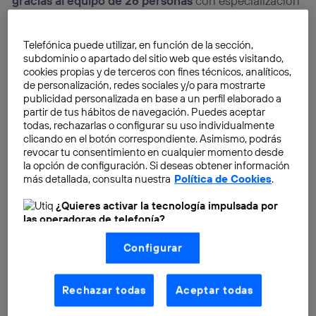
gracias al equipo de 26 personas
con especialización
profesional en violencia de género.
Telefónica puede utilizar, en función de la sección,
subdominio o apartado del sitio web que estés visitando,
cookies propias y de terceros con fines técnicos, analíticos,
de personalización, redes sociales y/o para mostrarte
publicidad personalizada en base a un perfil elaborado a
partir de tus hábitos de navegación. Puedes aceptar
todas, rechazarlas o configurar su uso individualmente
clicando en el botón correspondiente. Asimismo, podrás
revocar tu consentimiento en cualquier momento desde
la opción de configuración. Si deseas obtener información
más detallada, consulta nuestra
Política de Cookies
.
¿Quieres activar la tecnología impulsada por
las operadoras de telefonía?
Nosotros, Telefónica S.A., utilizamos la tecnología Utiq para
Configurar
realizar nuestras acciones de marketing digital o análisis
(como se describe en este aviso de consentimiento)
basadas en tu navegación en nuestra(s) web(s)
listadas
aquí
(solo cuando utilizas una
conexión a
Rechazar todas
Aceptar todas
internet habilitada
, proporcionada por una de las
operadoras de telefonía participantes, y otorgas tu