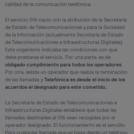
visitando el
portal de privacidad de Utiq
calidad de la comunicación telefónica.
(“consenthub”)
. Para más información, consulta
la
política de privacidad de Utiq
.
El servicio 016 nació con la atribución de la Secretaría
de Estado de Telecomunicaciones y para la Sociedad
de la Información (actualmente Secretaría de Estado
de Telecomunicaciones e Infraestructuras Digitales).
Este organismo indicaba las condiciones con que
debe prestarse el servicio. Por una parte, es de
obligado cumplimiento para todos los operadores
.
Por otra, existe un operador que realiza la terminación
de las llamadas y
Telefónica es desde el inicio de los
acuerdos el designado para este cometido.
La Secretaría de Estado de Telecomunicaciones e
Infraestructuras Digitales establece que todas las
llamadas destinadas al 016 sean recogidas por el
operador designado. El funcionamiento es el sencillo.
Para cualquier llamada que se haga desde un teléfono,