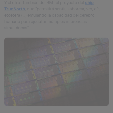
Y el otro -también de IBM- el proyecto del
chip
TrueNorth
, que “permitirá sentir, saborear, ver, oír,
etcétera (…) emulando la capacidad del cerebro
humano para ejecutar múltiples inferencias
simultáneas“.