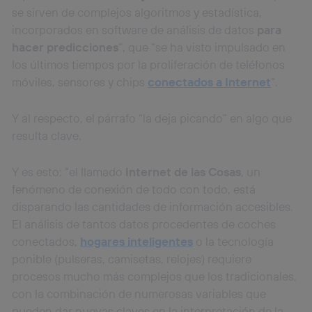
actividades de navegación de los miembros del hogar
se sirven de complejos algoritmos y estadística,
que hayan dado su consentimiento.
incorporados en software de análisis de datos
para
Si utilizas
datos móviles
, el marketing será más
hacer predicciones
“, que “se ha visto impulsado en
personalizado, ya que se basará únicamente en la
los últimos tiempos por la proliferación de teléfonos
navegación del usuario del móvil.
móviles, sensores y chips
conectados a Internet
“.
Puedes gestionar los consentimientos Utiq seleccionando
“Administrar Utiq” en la parte inferior de esta página web o
visitando el
portal de privacidad de Utiq
Y al respecto, el párrafo “la deja picando” en algo que
(“consenthub”)
. Para más información, consulta
resulta clave.
la
política de privacidad de Utiq
.
Y es esto: “el llamado
Internet de las Cosas
, un
fenómeno de conexión de todo con todo, está
disparando las cantidades de información accesibles.
El análisis de tantos datos procedentes de coches
conectados,
hogares inteligentes
o la tecnología
ponible (pulseras, camisetas, relojes) requiere
procesos mucho más complejos que los tradicionales,
con la combinación de numerosas variables que
pueden dar nuevas claves en la interpretación de la