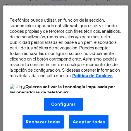
Trece años después, ya se congregan en torno a este
evento
más de 60 países y cerca de 22.000 equipos
.
Telefónica puede utilizar, en función de la sección,
subdominio o apartado del sitio web que estés visitando,
cookies propias y de terceros con fines técnicos, analíticos,
de personalización, redes sociales y/o para mostrarte
publicidad personalizada en base a un perfil elaborado a
partir de tus hábitos de navegación. Puedes aceptar
todas, rechazarlas o configurar su uso individualmente
clicando en el botón correspondiente. Asimismo, podrás
revocar tu consentimiento en cualquier momento desde
la opción de configuración. Si deseas obtener información
más detallada, consulta nuestra
Política de Cookies
.
¿Quieres activar la tecnología impulsada por
las operadoras de telefonía?
Nosotros, Telefónica S.A., utilizamos la tecnología Utiq para
Configurar
realizar nuestras acciones de marketing digital o análisis
(como se describe en este aviso de consentimiento)
basadas en tu navegación en nuestra(s) web(s)
listadas
aquí
(solo cuando utilizas una
conexión a
Rechazar todas
Aceptar todas
internet habilitada
, proporcionada por una de las
operadoras de telefonía participantes, y otorgas tu