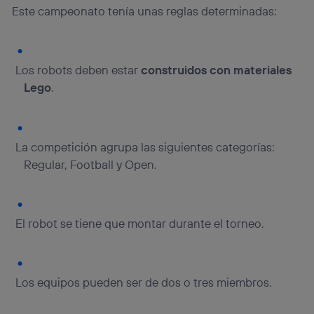
visitando el
portal de privacidad de Utiq
Este campeonato tenía unas reglas determinadas:
(“consenthub”)
. Para más información, consulta
la
política de privacidad de Utiq
.
Los robots deben estar
construidos con materiales
Lego
.
La competición agrupa las siguientes categorías:
Regular, Football y Open.
El robot se tiene que montar durante el torneo.
Los equipos pueden ser de dos o tres miembros.