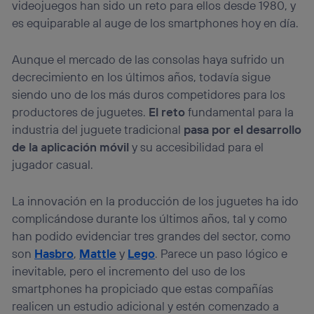
consienta el uso de la tecnología recibirá el mismo
videojuegos han sido un reto para ellos desde 1980, y
identificador. Típicamente:
es equiparable al auge de los smartphones hoy en día.
Si utilizas una
conexión de banda ancha
(p. ej., Wi-Fi),
el marketing o análisis se realizará en función de las
Aunque el mercado de las consolas haya sufrido un
actividades de navegación de los miembros del hogar
que hayan dado su consentimiento.
decrecimiento en los últimos años, todavía sigue
Si utilizas
datos móviles
, el marketing será más
siendo uno de los más duros competidores para los
personalizado, ya que se basará únicamente en la
productores de juguetes.
El reto
fundamental para la
navegación del usuario del móvil.
industria del juguete tradicional
pasa por el desarrollo
Puedes gestionar los consentimientos Utiq seleccionando
de la aplicación móvil
y su accesibilidad para el
“Administrar Utiq” en la parte inferior de esta página web o
visitando el
portal de privacidad de Utiq
jugador casual.
(“consenthub”)
. Para más información, consulta
la
política de privacidad de Utiq
.
La innovación en la producción de los juguetes ha ido
complicándose durante los últimos años, tal y como
han podido evidenciar tres grandes del sector, como
son
Hasbro
,
Mattle
y
Lego
. Parece un paso lógico e
inevitable, pero el incremento del uso de los
smartphones ha propiciado que estas compañías
realicen un estudio adicional y estén comenzado a