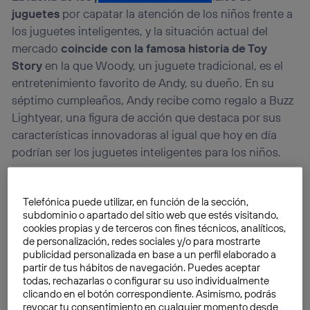
juguetes
por capatar la atención de los niños frente a
los juguetes inteligentes, y la situación actual del
mercado
coincide con la famosa historia de Toy
Story
en la que Woody, un juguete tradicional, es el
entretenimiento favorito de Andy, su dueño. En su
séptimo cumpleaños, Andy recibe como regalo a Buzz
Lightyear, una figura de acción que destaca por sus
características innovadoras al igual que hoy en día
podrían ser los juguetes inteligentes para los niños.
Telefónica puede utilizar, en función de la sección,
subdominio o apartado del sitio web que estés visitando,
cookies propias y de terceros con fines técnicos, analíticos,
de personalización, redes sociales y/o para mostrarte
publicidad personalizada en base a un perfil elaborado a
partir de tus hábitos de navegación. Puedes aceptar
todas, rechazarlas o configurar su uso individualmente
clicando en el botón correspondiente. Asimismo, podrás
revocar tu consentimiento en cualquier momento desde