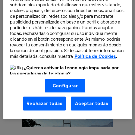
trabajo, que muy pronto podría estar operativo y
subdominio o apartado del sitio web que estés visitando,
dando soluciones a diversos departamentos de
cookies propias y de terceros con fines técnicos, analíticos,
de personalización, redes sociales y/o para mostrarte
Telefónica.
publicidad personalizada en base a un perfil elaborado a
partir de tus hábitos de navegación. Puedes aceptar
todas, rechazarlas o configurar su uso individualmente
clicando en el botón correspondiente. Asimismo, podrás
revocar tu consentimiento en cualquier momento desde
la opción de configuración. Si deseas obtener información
más detallada, consulta nuestra
Política de Cookies
.
¿Quieres activar la tecnología impulsada por
las operadoras de telefonía?
Nosotros, Telefónica S.A., utilizamos la tecnología Utiq para
Configurar
realizar nuestras acciones de marketing digital o análisis
(como se describe en este aviso de consentimiento)
basadas en tu navegación en nuestra(s) web(s)
listadas
aquí
(solo cuando utilizas una
conexión a
Rechazar todas
Aceptar todas
internet habilitada
, proporcionada por una de las
operadoras de telefonía participantes, y otorgas tu
consentimiento en cada página web).
La tecnología Utiq está diseñada con la privacidad como
prioridad ofreciéndote elección y control.