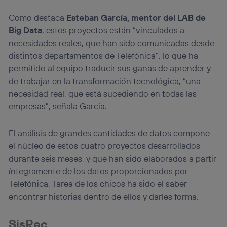
La tecnología utiliza un identificador cifrado creado por tu
operadora de telefonía
, utilizando tu dirección IP y otra
Como destaca
Esteban García, mentor del LAB de
información de la cuenta de cliente de
Big Data
, estos proyectos están “vinculados a
telecomunicaciones vinculada a la conexión que utilizas
necesidades reales, que han sido comunicadas desde
(p. ej., número de teléfono móvil).
distintos departamentos de Telefónica”, lo que ha
Este identificador se asigna a la conexión de internet, por
lo que cualquier persona que conecte su dispositivo y
permitido al equipo traducir sus ganas de aprender y
consienta el uso de la tecnología recibirá el mismo
de trabajar en la transformación tecnológica, “una
identificador. Típicamente:
necesidad real, que está sucediendo en todas las
Si utilizas una
conexión de banda ancha
(p. ej., Wi-Fi),
empresas”, señala García.
el marketing o análisis se realizará en función de las
actividades de navegación de los miembros del hogar
que hayan dado su consentimiento.
El análisis de grandes cantidades de datos compone
Si utilizas
datos móviles
, el marketing será más
el núcleo de estos cuatro proyectos desarrollados
personalizado, ya que se basará únicamente en la
durante seis meses, y que han sido elaborados a partir
navegación del usuario del móvil.
íntegramente de los datos proporcionados por
Puedes gestionar los consentimientos Utiq seleccionando
Telefónica. Tarea de los chicos ha sido el saber
“Administrar Utiq” en la parte inferior de esta página web o
visitando el
portal de privacidad de Utiq
encontrar historias dentro de ellos y darles forma.
(“consenthub”)
. Para más información, consulta
la
política de privacidad de Utiq
.
SisRec