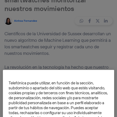
nuestros movimientos
Ainhoa Fernandez
Científicos de la Universidad de Sussex desarrollan un
nuevo algoritmo de Machine Learning que permitirá a
los smartwatches seguir y registrar cada uno de
nuestros movimientos.
La revolución en la tecnología ha hecho que nuestro
día a día se vea supeditado, en muchas ocasiones, al
uso de diferentes dispositivos electrónicos: móviles,
Telefónica puede utilizar, en función de la sección,
tablets, portátiles, e-books… Uno de los que ha
subdominio o apartado del sitio web que estés visitando,
adquirido mayor popularidad en los últimos tiempos
cookies propias y de terceros con fines técnicos, analíticos,
de personalización, redes sociales y/o para mostrarte
ha sido el
smartwatch
o reloj inteligente.
publicidad personalizada en base a un perfil elaborado a
partir de tus hábitos de navegación. Puedes aceptar
todas, rechazarlas o configurar su uso individualmente
Éstos van desde simples pulseras de seguimiento de