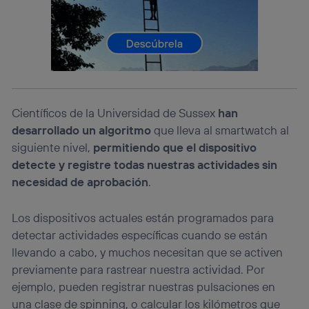
lo que cualquier persona que conecte su dispositivo y
consienta el uso de la tecnología recibirá el mismo
identificador. Típicamente:
Si utilizas una
conexión de banda ancha
(p. ej., Wi-Fi),
el marketing o análisis se realizará en función de las
actividades de navegación de los miembros del hogar
que hayan dado su consentimiento.
Si utilizas
datos móviles
, el marketing será más
Científicos de la Universidad de Sussex
han
personalizado, ya que se basará únicamente en la
desarrollado un algoritmo
que lleva al smartwatch al
navegación del usuario del móvil.
siguiente nivel,
permitiendo que el dispositivo
Puedes gestionar los consentimientos Utiq seleccionando
detecte y registre todas nuestras actividades sin
“Administrar Utiq” en la parte inferior de esta página web o
visitando el
portal de privacidad de Utiq
necesidad de aprobación
.
(“consenthub”)
. Para más información, consulta
la
política de privacidad de Utiq
.
Los dispositivos actuales están programados para
detectar actividades específicas cuando se están
llevando a cabo, y muchos necesitan que se activen
previamente para rastrear nuestra actividad. Por
ejemplo, pueden registrar nuestras pulsaciones en
una clase de spinning, o calcular los kilómetros que