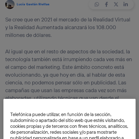
Lucía Gavilán Rivillas
Se cree que en 2021 el mercado de la Realidad Virtual
y la Realidad Aumentada alcanzará los 108.000
millones de dólares.
Al igual que en el resto de aspectos de la sociedad, la
tecnología también está irrumpiendo cada ves más en
el campo del marketing. Este ámbito concreto está
evolucionando, ya que hoy en día, al hablar de esta
ciencia, no podemos pensar sólo en publicidad. Las
campañas que usan las empresas cada vez son más
elaboradas, utilizando técnicas que van desde el
Neuromarketing
hasta el
marketing sensorial
. En
relación con esta última, podemos encontrar un
Telefónica puede utilizar, en función de la sección,
subdominio o apartado del sitio web que estés visitando,
ejemplo que combina innovación tecnológica y
cookies propias y de terceros con fines técnicos, analíticos,
marketing. Se trata de la utilización de
Realidad
de personalización, redes sociales y/o para mostrarte
Virtual (VR) y Realidad Aumentada (AR)
como
publicidad personalizada en base a un perfil elaborado a