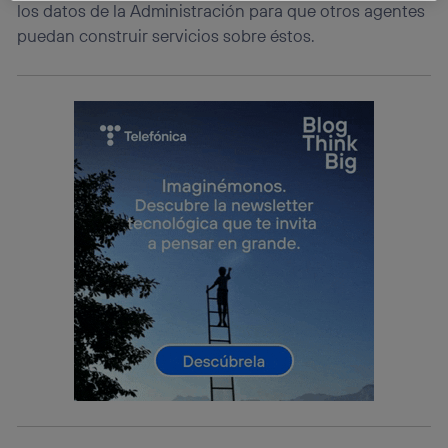
los datos de la Administración para que otros agentes
La tecnología Utiq está diseñada con la privacidad como
puedan construir servicios sobre éstos.
prioridad ofreciéndote elección y control.
La tecnología utiliza un identificador cifrado creado por tu
operadora de telefonía
, utilizando tu dirección IP y otra
información de la cuenta de cliente de
telecomunicaciones vinculada a la conexión que utilizas
(p. ej., número de teléfono móvil).
Este identificador se asigna a la conexión de internet, por
lo que cualquier persona que conecte su dispositivo y
consienta el uso de la tecnología recibirá el mismo
identificador. Típicamente:
Si utilizas una
conexión de banda ancha
(p. ej., Wi-Fi),
el marketing o análisis se realizará en función de las
actividades de navegación de los miembros del hogar
que hayan dado su consentimiento.
Si utilizas
datos móviles
, el marketing será más
personalizado, ya que se basará únicamente en la
navegación del usuario del móvil.
Puedes gestionar los consentimientos Utiq seleccionando
“Administrar Utiq” en la parte inferior de esta página web o
visitando el
portal de privacidad de Utiq