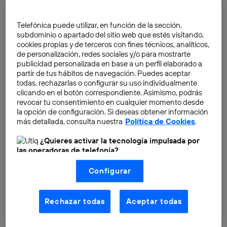
la plataforma Smart City se desacopla la prestación
del servicio público en sí del modo en el que se realiza
Telefónica puede utilizar, en función de la sección,
la provisión del mismo, por lo que las posibilidades de
subdominio o apartado del sitio web que estés visitando,
atender las necesidades de la sociedad se
cookies propias y de terceros con fines técnicos, analíticos,
incrementan.
de personalización, redes sociales y/o para mostrarte
publicidad personalizada en base a un perfil elaborado a
partir de tus hábitos de navegación. Puedes aceptar
Incorporar la filosofía Smart City a muchos de los
todas, rechazarlas o configurar su uso individualmente
servicios que ya se proporcionan en el ámbito de lo
clicando en el botón correspondiente. Asimismo, podrás
revocar tu consentimiento en cualquier momento desde
público puede significar continuar con el modelo
la opción de configuración. Si deseas obtener información
actual, que implica el pago por parte de la
más detallada, consulta nuestra
Política de Cookies
.
Administración, es decir, el modelo exclusivamente
¿Quieres activar la tecnología impulsada por
público, aunque mejorado por la eficiencia que
las operadoras de telefonía?
supone incorporar las
nuevas tecnologías
. Pero, por
Nosotros, Telefónica S.A., utilizamos la tecnología Utiq para
otro lado, también puede suponer la colaboración
Configurar
realizar nuestras acciones de marketing digital o análisis
(como se describe en este aviso de consentimiento)
público-privada donde los modelos podrían ir desde la
basadas en tu navegación en nuestra(s) web(s)
compartición de ingresos, como el caso del pago de
listadas
aquí
(solo cuando utilizas una
conexión a
Rechazar todas
Aceptar todas
peajes en las carreteras o el de la gestión del
internet habilitada
, proporcionada por una de las
operadoras de telefonía participantes, y otorgas tu
aparcamiento en las ciudades, a la monetización de
consentimiento en cada página web).