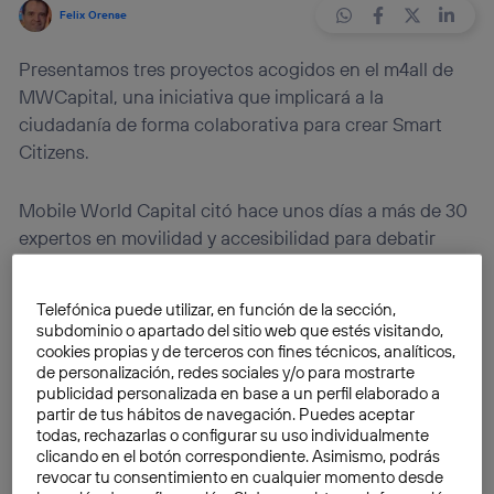
Felix Orense
Presentamos tres proyectos acogidos en el m4all de
MWCapital, una iniciativa que implicará a la
ciudadanía de forma colaborativa para crear Smart
Citizens.
Mobile World Capital citó hace unos días a más de 30
expertos en movilidad y accesibilidad para debatir
sobre los retos de las soluciones móviles con el fin de
favorecer la accesibilidad y hacer frente a las
Telefónica puede utilizar, en función de la sección,
necesidades y demandas del sector. El objetivo es la
subdominio o apartado del sitio web que estés visitando,
normalización y no discriminación tecnológica, así
cookies propias y de terceros con fines técnicos, analíticos,
de personalización, redes sociales y/o para mostrarte
como facilitar la igualdad de oportunidades, creando
publicidad personalizada en base a un perfil elaborado a
diseños accesibles en origen. El evento ha sido la
partir de tus hábitos de navegación. Puedes aceptar
primera muestra abierta del centro de competencias
todas, rechazarlas o configurar su uso individualmente
clicando en el botón correspondiente. Asimismo, podrás
m4all de MWCapital
, dirigido por
Lluís Miret
, y que
revocar tu consentimiento en cualquier momento desde
tiene como objetivo facilitar que las tecnologías y