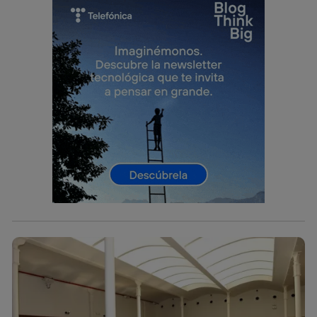
identificador. Típicamente:
Si utilizas una
conexión de banda ancha
(p. ej., Wi-Fi),
el marketing o análisis se realizará en función de las
actividades de navegación de los miembros del hogar
que hayan dado su consentimiento.
Si utilizas
datos móviles
, el marketing será más
personalizado, ya que se basará únicamente en la
navegación del usuario del móvil.
Puedes gestionar los consentimientos Utiq seleccionando
“Administrar Utiq” en la parte inferior de esta página web o
visitando el
portal de privacidad de Utiq
(“consenthub”)
. Para más información, consulta
la
política de privacidad de Utiq
.